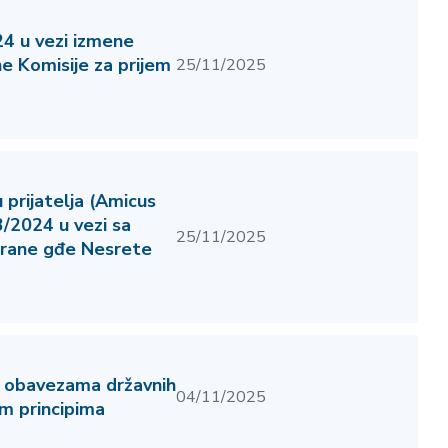
4 u vezi izmene
e Komisije za prijem
25/11/2025
prijatelja (Amicus
3/2024 u vezi sa
25/11/2025
rane gđe Nesrete
 obavezama državnih
04/11/2025
m principima