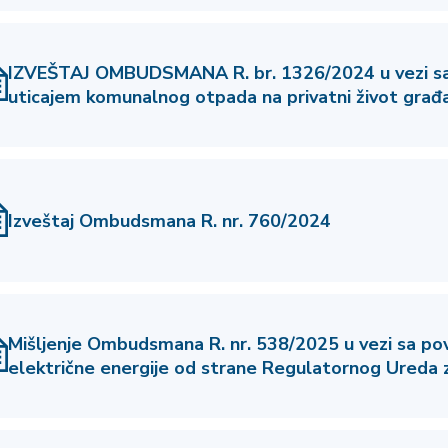
IZVEŠTAJ OMBUDSMANA R. br. 1326/2024 u vezi sa
uticajem komunalnog otpada na privatni život građ
Izveštaj Ombudsmana R. nr. 760/2024
Mišljenje Ombudsmana R. nr. 538/2025 u vezi sa p
električne energije od strane Regulatornog Ureda z