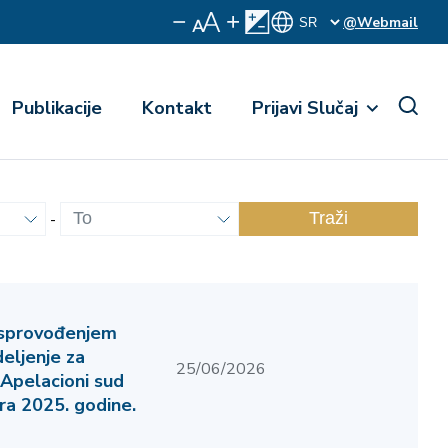
@Webmail
Publikacije
Kontakt
Prijavi Slučaj
-
Traži
esprovođenjem
eljenje za
25/06/2026
 Apelacioni sud
a 2025. godine.