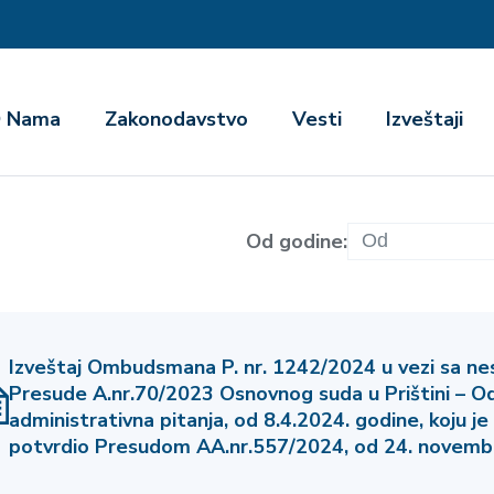
га
 Nama
Zakonodavstvo
Vesti
Izveštaji
Od godine:
Izveštaj Ombudsmana P. nr. 1242/2024 u vezi sa n
Presude A.nr.70/2023 Osnovnog suda u Prištini – Od
administrativna pitanja, od 8.4.2024. godine, koju je
potvrdio Presudom AA.nr.557/2024, od 24. novembr