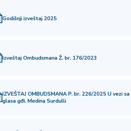
Godišnji izveštaj 2025
Izveštaj Ombudsmana Ž. br. 176/2023
IZVEŠTAJ OMBUDSMANA P. br. 226/2025 U vezi sa 
glasa gđi. Medina Surdulli