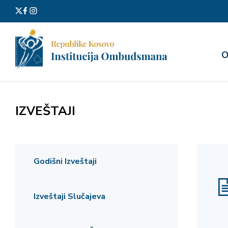
Претра
О
за:
IZVEŠTAJI
Godišni Izveštaji
Izveštaji Slučajeva