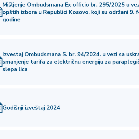
Mišljenje Ombudsmana Ex officio br. 295/2025 u ve
opštih izbora u Republici Kosovo, koji su održani 9. 
godine
Izvestaj Ombudsmana S. br. 94/2024. u vezi sa uskr
smanjenje tarifa za električnu energiju za paraplegi
slepa lica
Godišnji izveštaj 2024