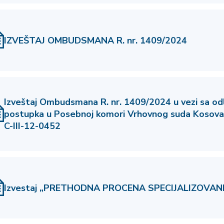
IZVEŠTAJ OMBUDSMANA R. nr. 1409/2024
Izveštaj Ombudsmana R. nr. 1409/2024 u vezi sa o
postupka u Posebnoj komori Vrhovnog suda Kosov
C-III-12-0452
Izvestaj „PRETHODNA PROCENA SPECIJALIZOVAN