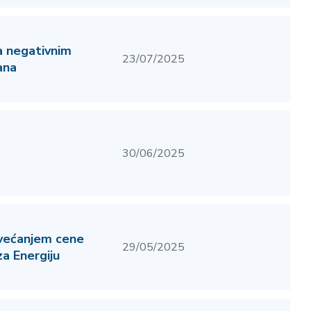
 negativnim
23/07/2025
ana
30/06/2025
ovećanjem cene
29/05/2025
a Energiju