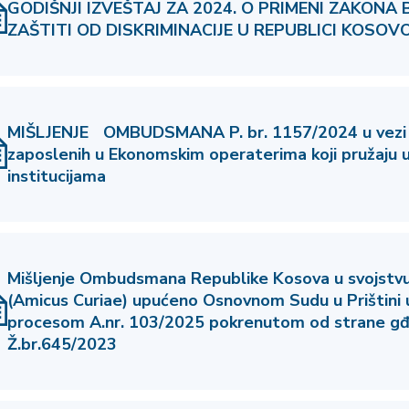
GODIŠNJI IZVEŠTAJ ZA 2024. O PRIMENI ZAKONA B
ZAŠTITI OD DISKRIMINACIJE U REPUBLICI KOSOV
MIŠLJENJE OMBUDSMANA P. br. 1157/2024 u vezi 
zaposlenih u Ekonomskim operaterima koji pružaju 
institucijama
Mišljenje Ombudsmana Republike Kosova u svojstvu 
(Amicus Curiae) upućeno Osnovnom Sudu u Prištini 
procesom A.nr. 103/2025 pokrenutom od strane gđ
Ž.br.645/2023