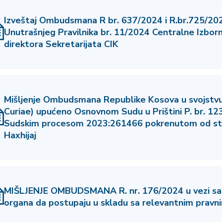
Izveštaj Ombudsmana R br. 637/2024 i R.br.725/202
Unutrašnjeg Pravilnika br. 11/2024 Centralne Izborn
direktora Sekretarijata CIK
Mišljenje Ombudsmana Republike Kosova u svojstvu 
Curiae) upućeno Osnovnom Sudu u Prištini P. br. 12
Sudskim procesom 2023:261466 pokrenutom od st
Haxhijaj
MIŠLJENJE OMBUDSMANA R. nr. 176/2024 u vezi sa
organa da postupaju u skladu sa relevantnim pravni