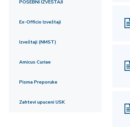
POSEBNI IZVEŠTAJI
Ex-Officio Izveštaji
Izveštaji (NMST)
Amicus Curiae
Pisma Preporuke
Zahtevi upuceni USK