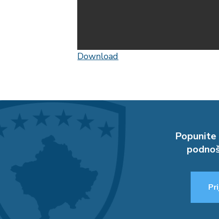
Download
Popunite 
podnoš
Pri