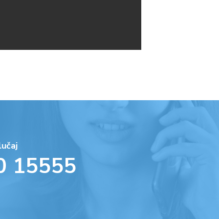
lučaj
0 15555