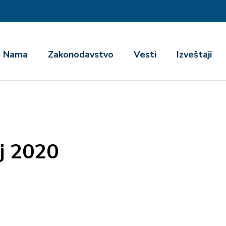
га
 Nama
Zakonodavstvo
Vesti
Izveštaji
aj 2020