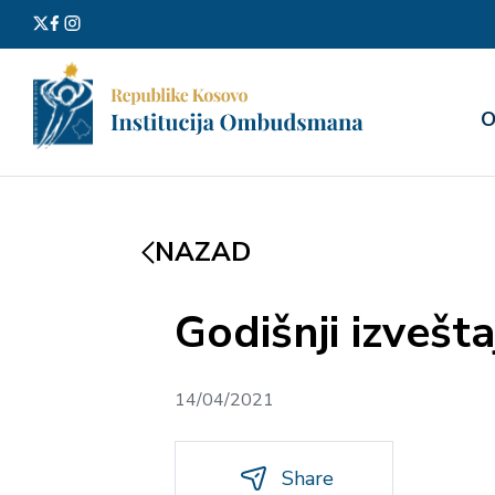
Претра
О
за:
NAZAD
Godišnji izvešt
14/04/2021
Share