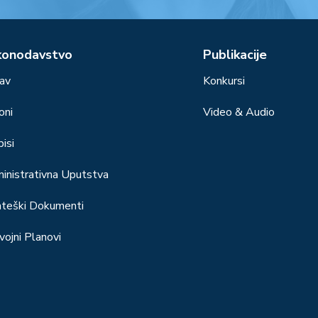
konodavstvo
Publikacije
av
Konkursi
oni
Video & Audio
isi
inistrativna Uputstva
ateški Dokumenti
vojni Planovi