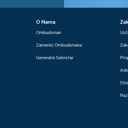
О Nama
Za
Ombudsman
Ust
Zamenici Ombudsmana
Zak
Generalni Sekretar
Prop
Adm
Str
Raz