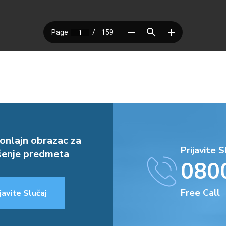
onlajn obrazac za
Prijavite S
enje predmeta
080
Free Call
javite Slučaj