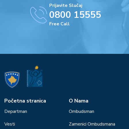
Prijavite Slučaj
0800 15555
Free Call
Početna stranica
О Nama
Departman
Ombudsman
Vesti
Zamenici Ombudsmana