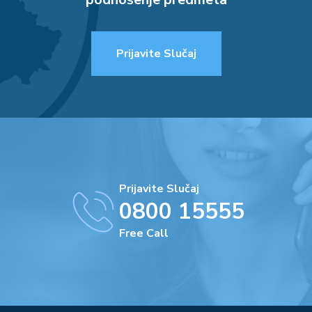
Prijavite Slučaj
Prijavite Slučaj
0800 15555
Free Call