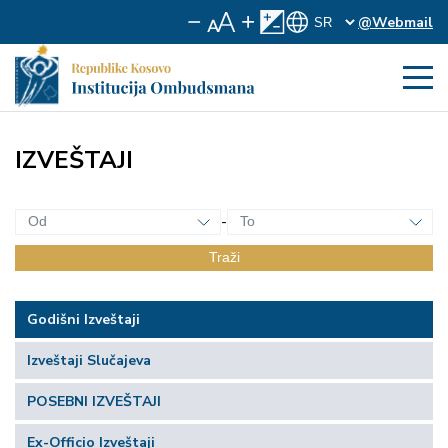
@Webmail
IZVEŠTAJI
-
Traži
Godišni Izveštaji
Izveštaji Slučajeva
POSEBNI IZVEŠTAJI
Ex-Officio Izveštaji