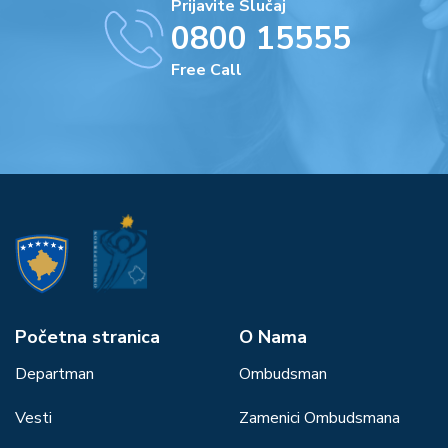
Prijavite Slučaj
0800 15555
Free Call
Početna stranica
О Nama
Departman
Ombudsman
Vesti
Zamenici Ombudsmana