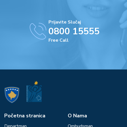
Prijavite Slučaj
0800 15555
Free Call
Početna stranica
О Nama
Departman
Ombudsman