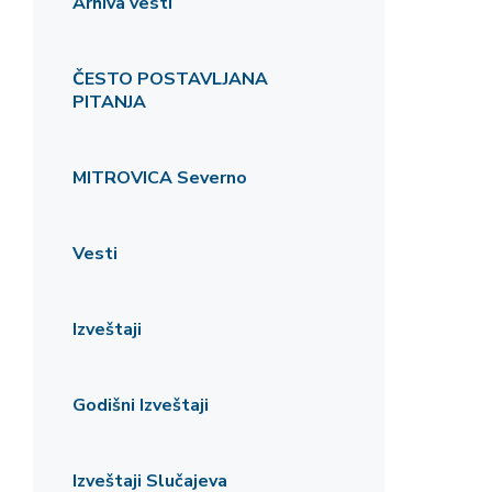
Arhiva vesti
ČESTO POSTAVLJANA
PITANJA
MITROVICA Severno
Vesti
Izveštaji
Godišni Izveštaji
Izveštaji Slučajeva