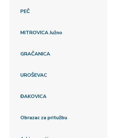
PEČ
MITROVICA Južno
GRAČANICA
UROŠEVAC
ĐAKOVICA
Obrazac za pritužbu