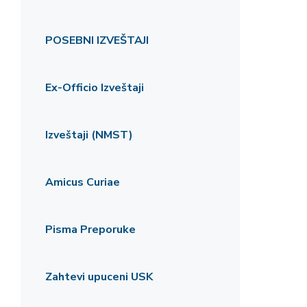
POSEBNI IZVEŠTAJI
Ex-Officio Izveštaji
Izveštaji (NMST)
Amicus Curiae
Pisma Preporuke
Zahtevi upuceni USK