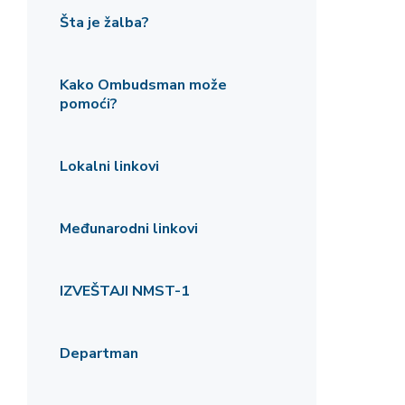
Šta je žalba?
Kako Ombudsman može
pomoći?
Lokalni linkovi
Međunarodni linkovi
IZVEŠTAJI NMST-1
Departman