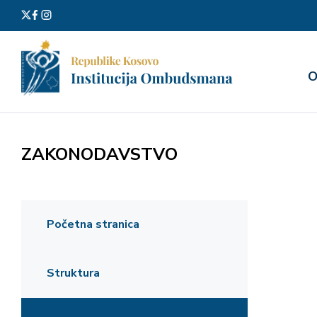
Претра
О
за:
ZAKONODAVSTVO
Početna stranica
Struktura