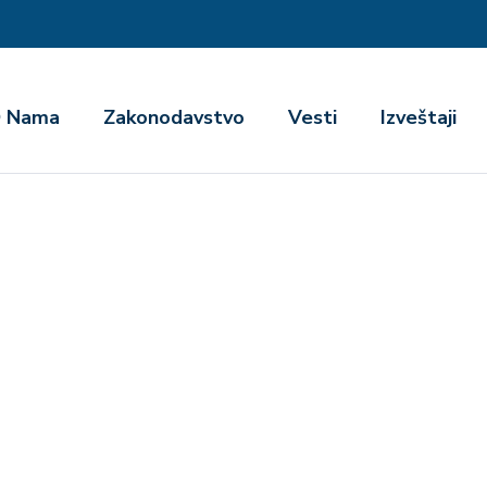
га
 Nama
Zakonodavstvo
Vesti
Izveštaji