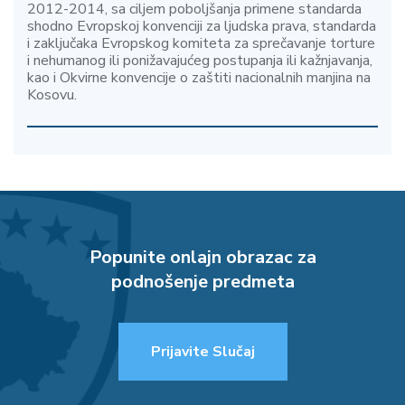
2012-2014, sa ciljem poboljšanja primene standarda
shodno Evropskoj konvenciji za ljudska prava, standarda
i zaključaka Evropskog komiteta za sprečavanje torture
i nehumanog ili ponižavajućeg postupanja ili kažnjavanja,
kao i Okvirne konvencije o zaštiti nacionalnih manjina na
Kosovu.
Popunite onlajn obrazac za
podnošenje predmeta
Prijavite Slučaj