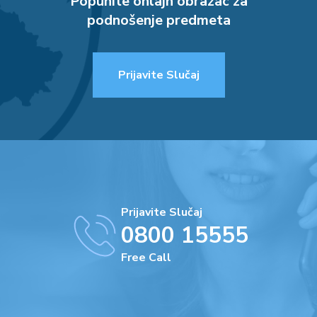
Popunite onlajn obrazac za
podnošenje predmeta
Prijavite Slučaj
Prijavite Slučaj
0800 15555
Free Call