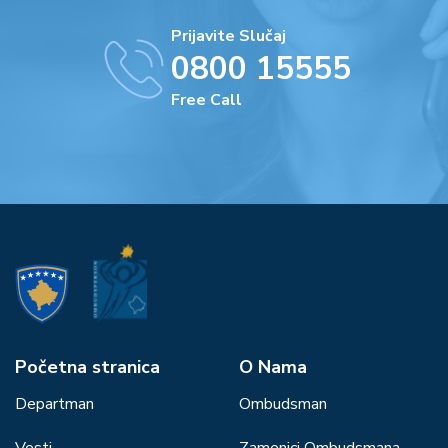
Prijavite Slučaj
0800 15555
Free Call
Početna stranica
О Nama
Departman
Ombudsman
Vesti
Zamenici Ombudsmana