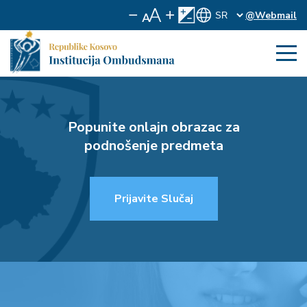
@Webmail
Popunite onlajn obrazac za
podnošenje predmeta
Prijavite Slučaj