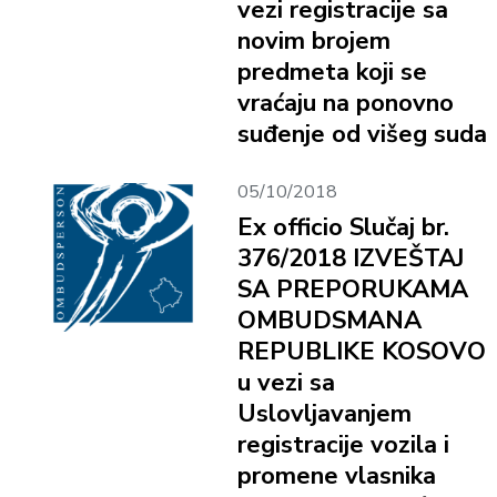
vezi registracije sa
novim brojem
predmeta koji se
vraćaju na ponovno
suđenje od višeg suda
05/10/2018
Ex officio Slučaj br.
376/2018 IZVEŠTAJ
SA PREPORUKAMA
OMBUDSMANA
REPUBLIKE KOSOVO
u vezi sa
Uslovljavanjem
registracije vozila i
promene vlasnika