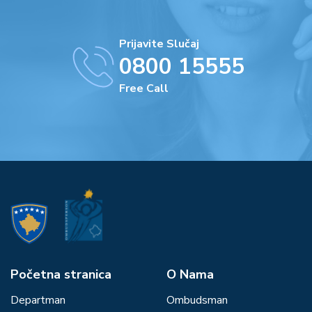
Prijavite Slučaj
0800 15555
Free Call
Početna stranica
О Nama
Departman
Ombudsman