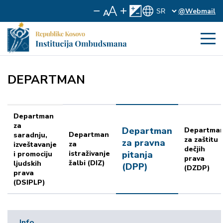
@Webmail
DEPARTMAN
Departman
za
Departman
Departma
Departman
saradnju,
za zaštitu
za pravna
za
izveštavanje
dečjih
istraživanje
pitanja
i promociju
prava
žalbi (DIZ)
ljudskih
(DPP)
(DZDP)
prava
(DSIPLP)
Info