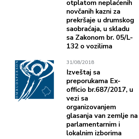
otplatom neplaćenih
novčanih kazni za
prekršaje u drumskog
saobraćaja, u skladu
sa Zakonom br. 05/L-
132 o vozilima
31/08/2018
Izveštaj sa
preporukama Ex-
officio br.687/2017, u
vezi sa
organizovanjem
glasanja van zemlje na
parlamentarnim i
lokalnim izborima