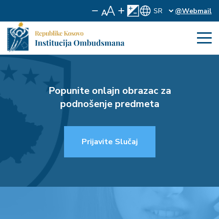
@Webmail
Popunite onlajn obrazac za
podnošenje predmeta
Prijavite Slučaj