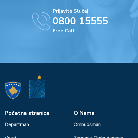
Prijavite Slučaj
0800 15555
Free Call
Početna stranica
О Nama
Departman
Ombudsman
Vesti
Zamenici Ombudsmana