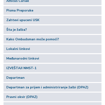
Amicus Curiae
Pisma Preporuke
Zahtevi upuceni USK
Šta je žalba?
Kako Ombudsman može pomoći?
Lokalni linkovi
Međunarodni linkovi
IZVEŠTAJI NMST-1
Departman
Departman za prijem i administriranje žalbi (DPAZ)
Pravni okvir (DPAZ)