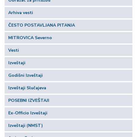
Obrazac za pritužbu
Arhiva vesti
ČESTO POSTAVLJANA PITANJA
MITROVICA Severno
Vesti
Izveštaji
Godišni Izveštaji
Izveštaji Slučajeva
POSEBNI IZVEŠTAJI
Ex-Officio Izveštaji
Izveštaji (NMST)