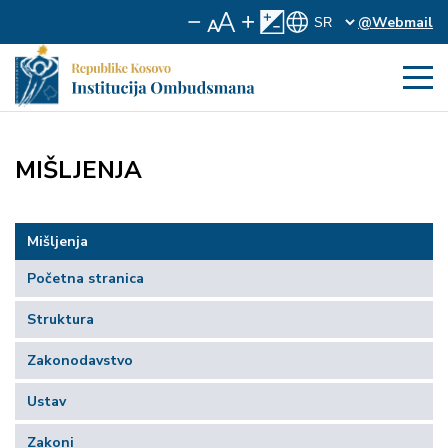
@Webmail
MIŠLJENJA
Mišljenja
Početna stranica
Struktura
Zakonodavstvo
Ustav
Zakoni