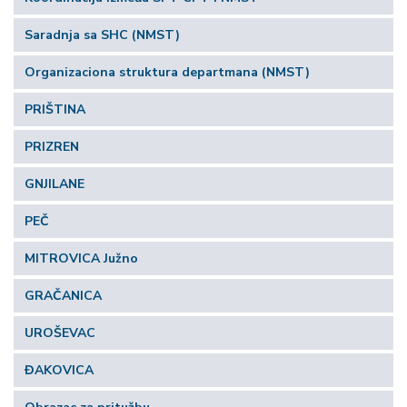
Saradnja sa SHC (NMST)
Organizaciona struktura departmana (NMST)
PRIŠTINA
PRIZREN
GNJILANE
PEČ
MITROVICA Južno
GRAČANICA
UROŠEVAC
ĐAKOVICA