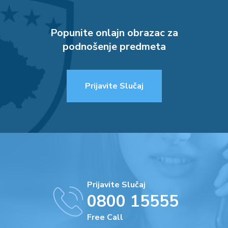
Popunite onlajn obrazac za
podnošenje predmeta
Prijavite Slučaj
Prijavite Slučaj
0800 15555
Free Call