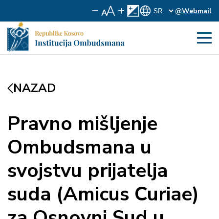
@Webmail
NAZAD
Pravno mišljenje
Ombudsmana u
svojstvu prijatelja
suda (Amicus Curiae)
za Osnovni Sud u