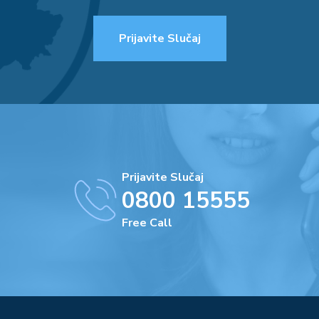
Prijavite Slučaj
Prijavite Slučaj
0800 15555
Free Call