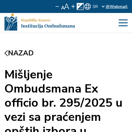
@Webmail
NAZAD
Mišljenje
Ombudsmana Ex
officio br. 295/2025 u
vezi sa praćenjem
opštih izbora u