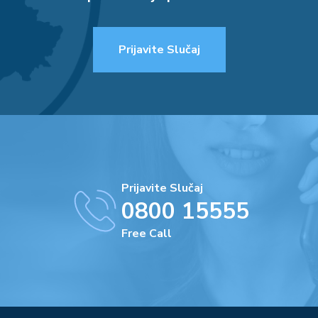
Prijavite Slučaj
Prijavite Slučaj
0800 15555
Free Call