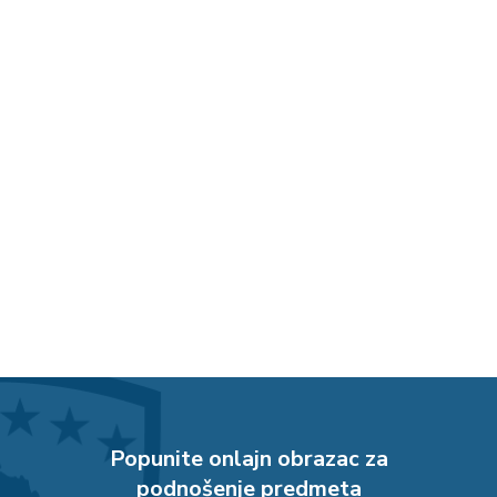
Popunite onlajn obrazac za
podnošenje predmeta