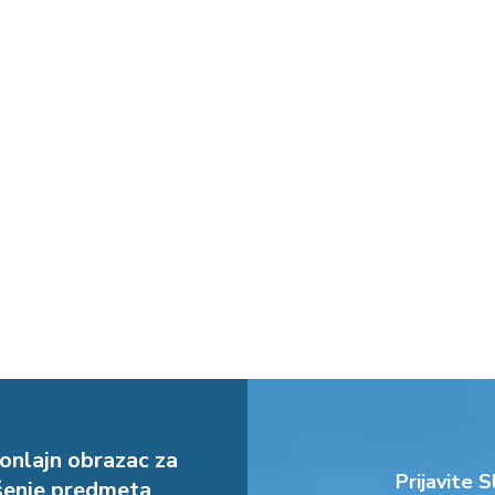
onlajn obrazac za
Prijavite S
enje predmeta