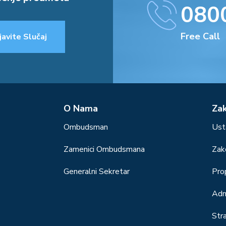
080
Free Call
javite Slučaj
О Nama
Za
Ombudsman
Ust
Zamenici Ombudsmana
Zak
Generalni Sekretar
Prop
Adm
Str