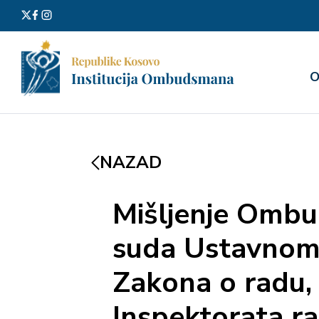
Претра
О
за:
NAZAD
Mišljenje Omb
suda Ustavnom 
Zakona o radu, 
Inspektorata r