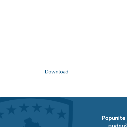
Download
Popunite 
podnoš