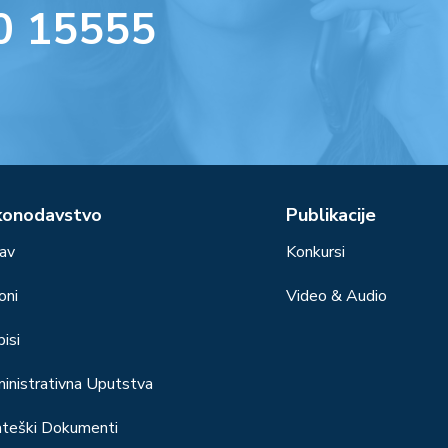
0 15555
konodavstvo
Publikacije
av
Konkursi
oni
Video & Audio
isi
inistrativna Uputstva
ateški Dokumenti