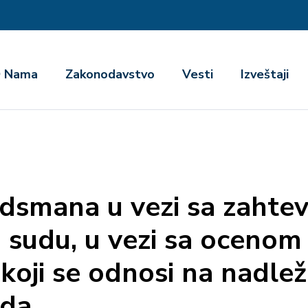
га
 Nama
Zakonodavstvo
Vesti
Izveštaji
udsmana u vezi sa zaht
sudu, u vezi sa ocenom 
koji se odnosi na nadlež
ada