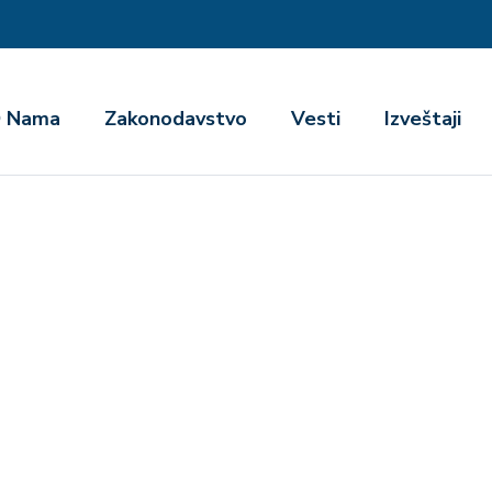
га
 Nama
Zakonodavstvo
Vesti
Izveštaji