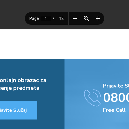
onlajn obrazac za
Prijavite S
enje predmeta
080
Free Call
javite Slučaj