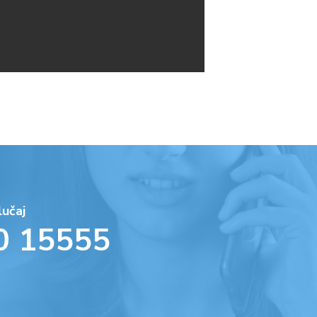
lučaj
0 15555