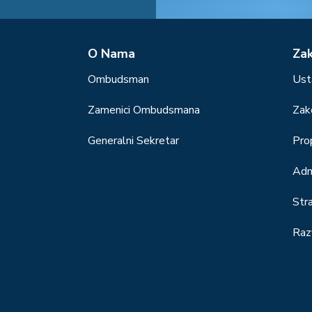
О Nama
Za
Ombudsman
Ust
Zamenici Ombudsmana
Zak
Generalni Sekretar
Prop
Adm
Str
Raz