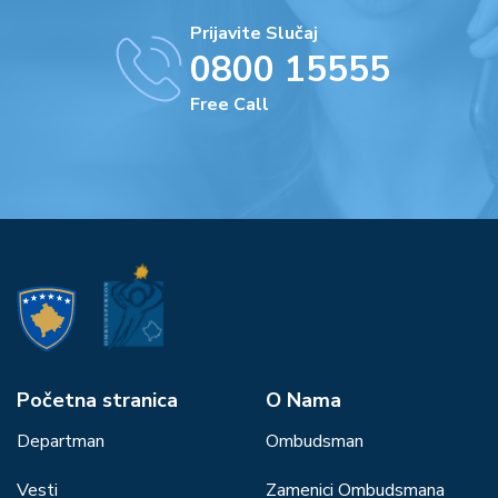
Prijavite Slučaj
0800 15555
Free Call
Početna stranica
О Nama
Departman
Ombudsman
Vesti
Zamenici Ombudsmana