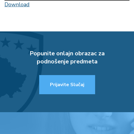
Download
Popunite onlajn obrazac za
podnošenje predmeta
Prijavite Slučaj