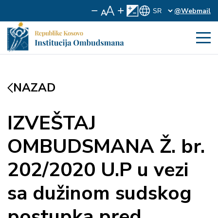
@Webmail
NAZAD
IZVEŠTAJ
OMBUDSMANA Ž. br.
202/2020 U.P u vezi
sa dužinom sudskog
postupka pred