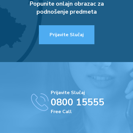
Popunite onlajn obrazac za
podnošenje predmeta
Prijavite Slučaj
Prijavite Slučaj
0800 15555
Free Call