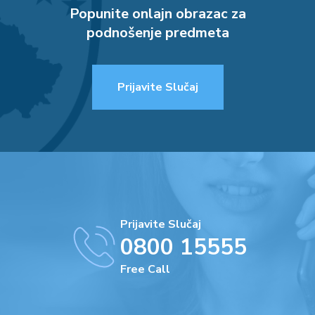
Popunite onlajn obrazac za
podnošenje predmeta
Prijavite Slučaj
Prijavite Slučaj
0800 15555
Free Call