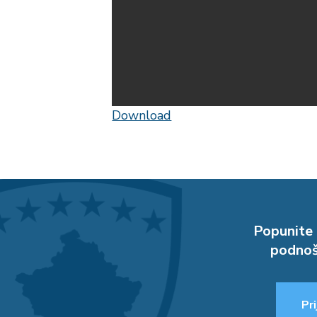
Download
Popunite 
podnoš
Pri