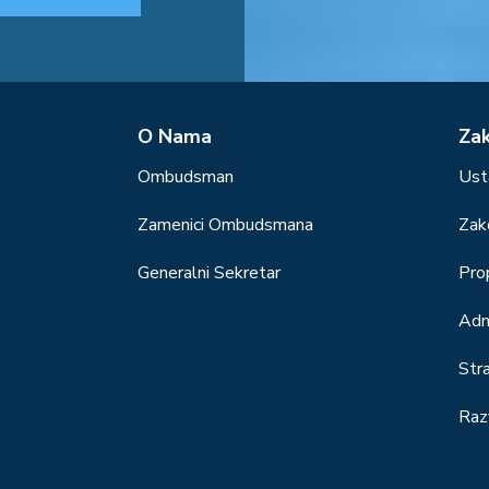
О Nama
Za
Ombudsman
Ust
Zamenici Ombudsmana
Zak
Generalni Sekretar
Prop
Adm
Str
Raz