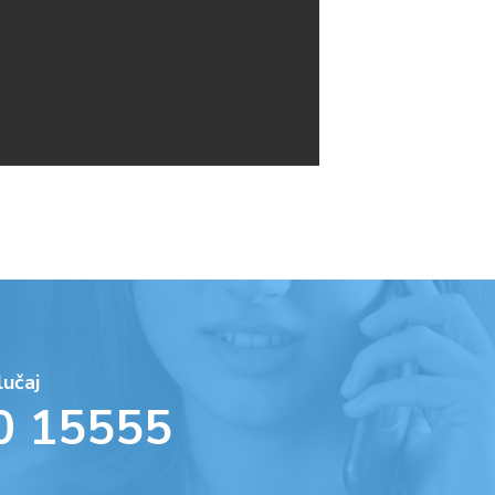
lučaj
0 15555