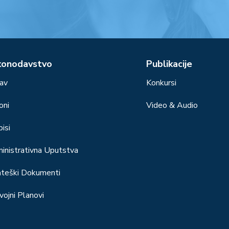
konodavstvo
Publikacije
av
Konkursi
oni
Video & Audio
isi
inistrativna Uputstva
ateški Dokumenti
vojni Planovi