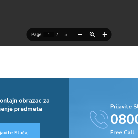
onlajn obrazac za
Prijavite S
enje predmeta
080
Free Call
javite Slučaj