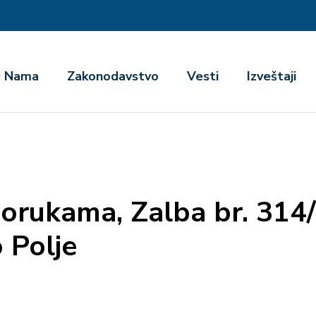
га
 Nama
Zakonodavstvo
Vesti
Izveštaji
porukama, Zalba br. 314
 Polje