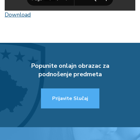
Download
Popunite onlajn obrazac za
podnošenje predmeta
Prijavite Slučaj