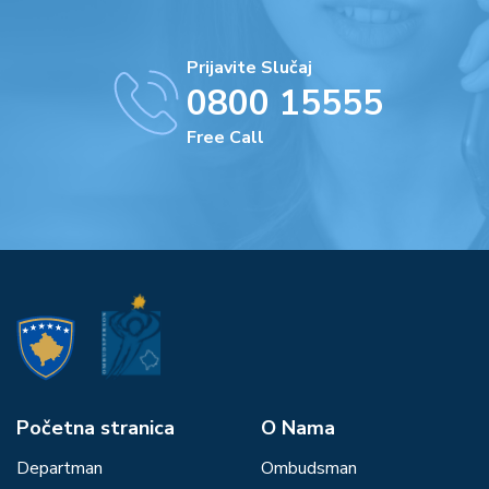
Prijavite Slučaj
0800 15555
Free Call
Početna stranica
О Nama
Departman
Ombudsman