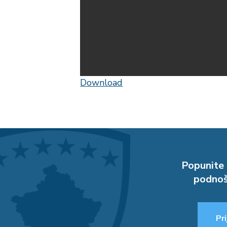
Download
Popunite 
podnoš
Pri