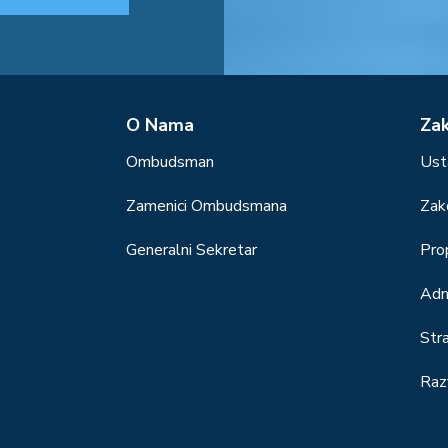
О Nama
Za
Ombudsman
Ust
Zamenici Ombudsmana
Zak
Generalni Sekretar
Prop
Adm
Str
Raz