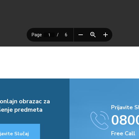
onlajn obrazac za
Prijavite S
enje predmeta
080
Free Call
javite Slučaj