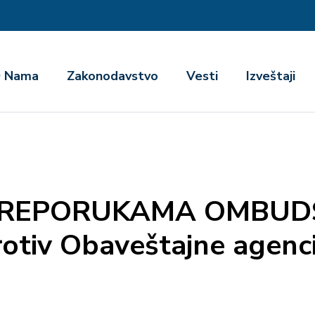
га
 Nama
Zakonodavstvo
Vesti
Izveštaji
 PREPORUKAMA OMBUD
rotiv Obaveštajne agenc