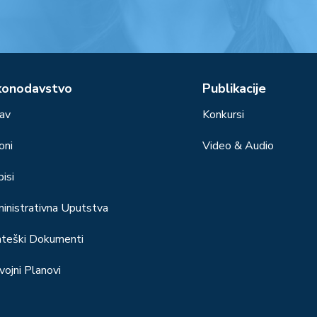
konodavstvo
Publikacije
av
Konkursi
oni
Video & Audio
isi
inistrativna Uputstva
ateški Dokumenti
vojni Planovi