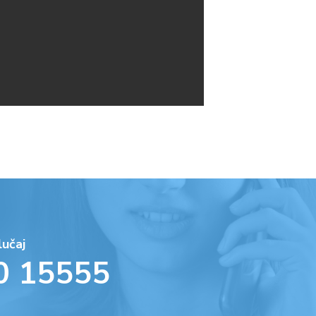
lučaj
0 15555