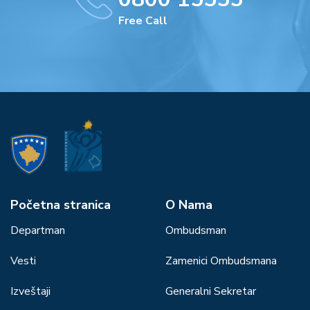
Free Call
Početna stranica
О Nama
Departman
Ombudsman
Vesti
Zamenici Ombudsmana
Izveštaji
Generalni Sekretar