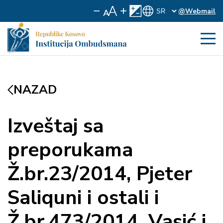
@Webmail
NAZAD
Izveštaj sa
preporukama
Ž.br.23/2014, Pjeter
Saliquni i ostali i
Ž.br.473/2014, Vasić i