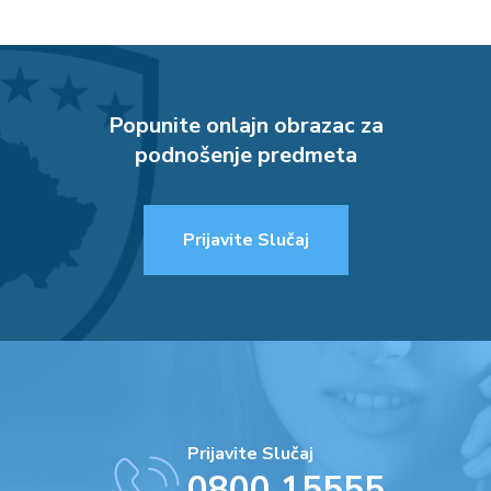
Popunite onlajn obrazac za
podnošenje predmeta
Prijavite Slučaj
Prijavite Slučaj
0800 15555