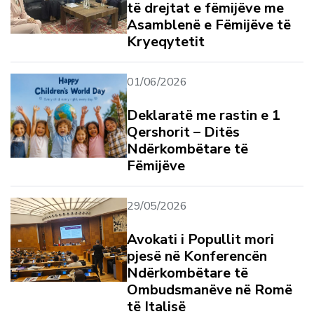
të drejtat e fëmijëve me
Asamblenë e Fëmijëve të
Kryeqytetit
01/06/2026
Deklaratë me rastin e 1
Qershorit – Ditës
Ndërkombëtare të
Fëmijëve
29/05/2026
Avokati i Popullit mori
pjesë në Konferencën
Ndërkombëtare të
Ombudsmanëve në Romë
të Italisë