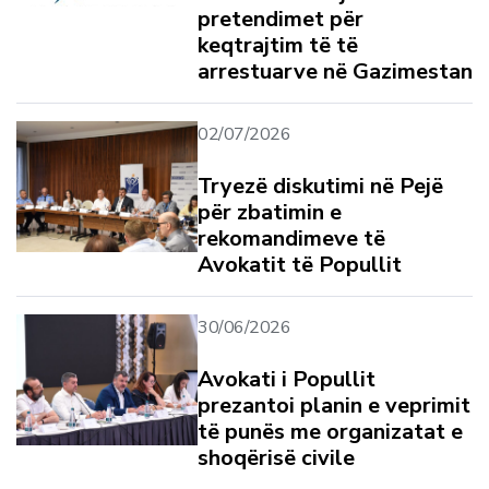
pretendimet për
keqtrajtim të të
arrestuarve në Gazimestan
02/07/2026
Tryezë diskutimi në Pejë
për zbatimin e
rekomandimeve të
Avokatit të Popullit
30/06/2026
Avokati i Popullit
prezantoi planin e veprimit
të punës me organizatat e
shoqërisë civile