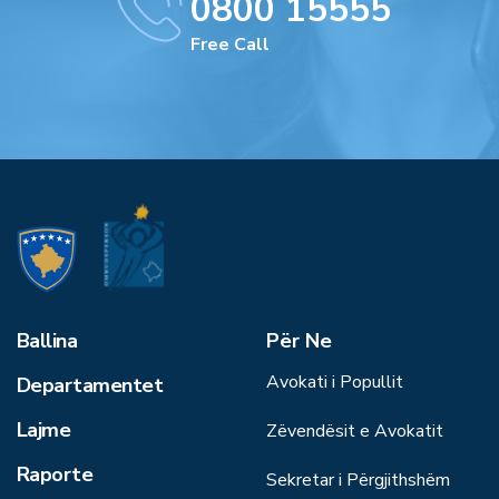
0800 15555
Free Call
Ballina
Për Ne
Avokati i Popullit
Departamentet
Lajme
Zëvendësit e Avokatit
Raporte
Sekretar i Përgjithshëm