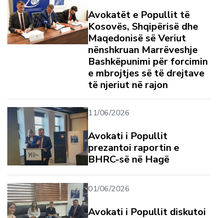
Avokatët e Popullit të
Kosovës, Shqipërisë dhe
Maqedonisë së Veriut
nënshkruan Marrëveshje
Bashkëpunimi për forcimin
e mbrojtjes së të drejtave
të njeriut në rajon
11/06/2026
Avokati i Popullit
prezantoi raportin e
BHRC-së në Hagë
01/06/2026
Avokati i Popullit diskutoi