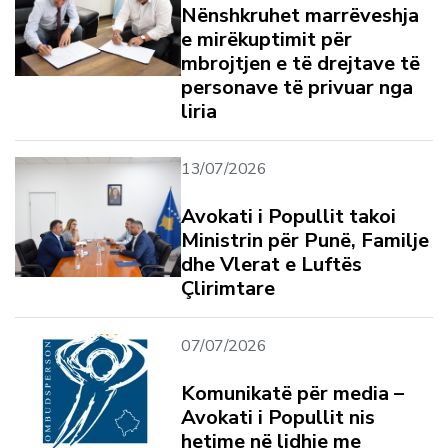
Nënshkruhet marrëveshja
e mirëkuptimit për
mbrojtjen e të drejtave të
personave të privuar nga
liria
13/07/2026
Avokati i Popullit takoi
Ministrin për Punë, Familje
dhe Vlerat e Luftës
Çlirimtare
07/07/2026
Komunikatë për media –
Avokati i Popullit nis
hetime në lidhje me