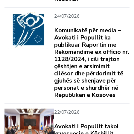
24/07/2026
Komunikatë për media –
Avokati i Popullit ka
publikuar Raportin me
Rekomandime ex officio nr.
1128/2024, i cili trajton
çështjen e arsimimit
cilësor dhe përdorimit të
gjuhës së shenjave për
personat e shurdhër në
Republikën e Kosovës
22/07/2026
Avokati i Popullit takoi
kryesuesin e Këshillit