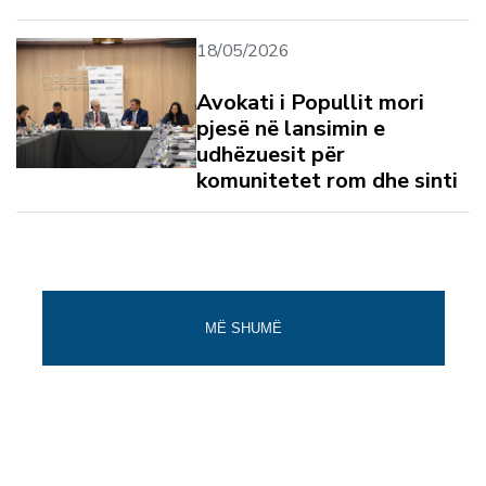
18/05/2026
Avokati i Popullit mori
pjesë në lansimin e
udhëzuesit për
komunitetet rom dhe sinti
MË SHUMË