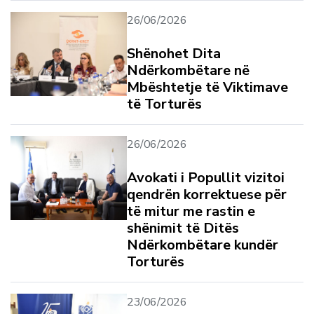
26/06/2026
Shënohet Dita
Ndërkombëtare në
Mbështetje të Viktimave
të Torturës
26/06/2026
Avokati i Popullit vizitoi
qendrën korrektuese për
të mitur me rastin e
shënimit të Ditës
Ndërkombëtare kundër
Torturës
23/06/2026