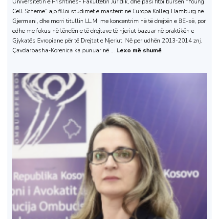
Universitetin e Prishtinës- Fakultetin Juridik, dhe pasi fitoi bursën “Young
Cell Scheme” ajo filloi studimet e masterit në Europa Kolleg Hamburg në
Gjermani, dhe morri titullin LL.M, me koncentrim në të drejtën e BE-së, por
edhe me fokus në lëndën e të drejtave të njeriut bazuar në praktikën e
Gjykatës Evropiane për të Drejtat e Njeriut. Në periudhën 2013-2014 znj.
Çavdarbasha-Korenica ka punuar në ...
Lexo më shumë