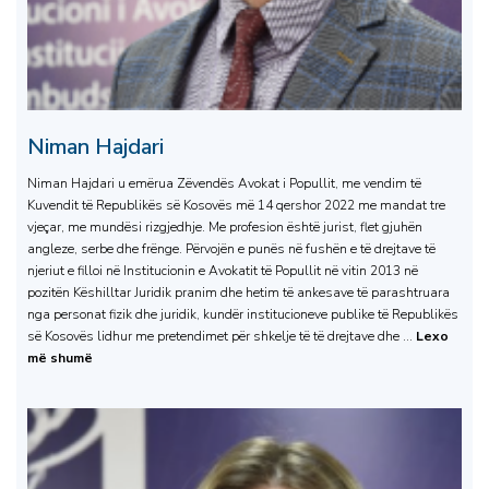
Niman Hajdari
Niman Hajdari u emërua Zëvendës Avokat i Popullit, me vendim të
Kuvendit të Republikës së Kosovës më 14 qershor 2022 me mandat tre
vjeçar, me mundësi rizgjedhje. Me profesion është jurist, flet gjuhën
angleze, serbe dhe frënge. Përvojën e punës në fushën e të drejtave të
njeriut e filloi në Institucionin e Avokatit të Popullit në vitin 2013 në
pozitën Këshilltar Juridik pranim dhe hetim të ankesave të parashtruara
nga personat fizik dhe juridik, kundër institucioneve publike të Republikës
së Kosovës lidhur me pretendimet për shkelje të të drejtave dhe ...
Lexo
më shumë