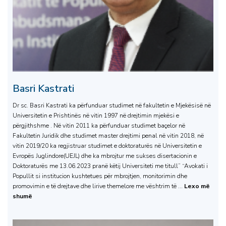
Basri Kastrati
Dr sc. Basri Kastrati ka përfunduar studimet në fakultetin e Mjekësisë në
Universitetin e Prishtinës në vitin 1997 në drejtimin mjekësi e
përgjithshme . Në vitin 2011 ka përfunduar studimet baçelor në
Fakultetin Juridik dhe studimet master drejtimi penal në vitin 2018, në
vitin 2019/20 ka regjistruar studimet e doktoraturës në Universitetin e
Evropës Juglindore(UEJL) dhe ka mbrojtur me sukses disertacionin e
Doktoraturës me 13.06.2023 pranë këtij Universiteti me titull” “Avokati i
Popullit si institucion kushtetues për mbrojtjen, monitorimin dhe
promovimin e të drejtave dhe lirive themelore me vështrim të ...
Lexo më
shumë