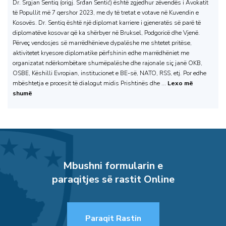
Dr. Srgjan Sentiq (origj. Srđan Sentić) është zgjedhur zëvendës i Avokatit
të Popullit më 7 qershor 2023, me dy të tretat e votave në Kuvendin e
Kosovës. Dr. Sentiq është një diplomat karriere i gjeneratës së parë të
diplomatëve kosovar që ka shërbyer në Bruksel, Podgoricë dhe Vjenë.
Përveç vendosjes së marrëdhënieve dypalëshe me shtetet pritëse,
aktivitetet kryesore diplomatike përfshinin edhe marrëdhëniet me
organizatat ndërkombëtare shumëpalëshe dhe rajonale siç janë OKB,
OSBE, Këshilli Evropian, institucionet e BE-së, NATO, RSS, etj. Por edhe
mbështetja e procesit të dialogut midis Prishtinës dhe ...
Lexo më
shumë
Mbushni formularin e
paraqitjes së rastit Online
Paraqit Rastin