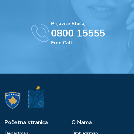
Prijavite Slučaj
0800 15555
Free Call
Početna stranica
О Nama
Departman
Ombudsman