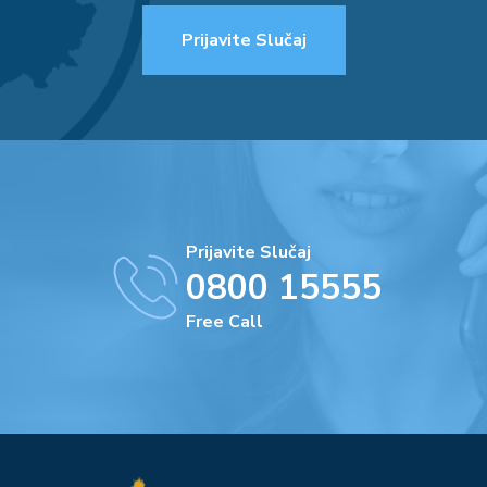
Prijavite Slučaj
Prijavite Slučaj
0800 15555
Free Call