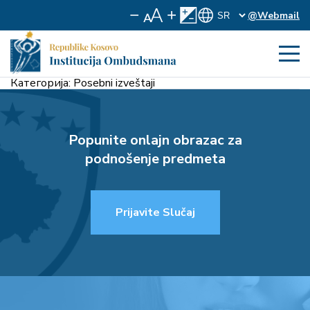
@Webmail
Категорија:
Posebni izveštaji
Popunite onlajn obrazac za
podnošenje predmeta
Prijavite Slučaj