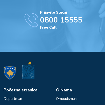
Prijavite Slučaj
0800 15555
Free Call
Početna stranica
О Nama
Departman
Ombudsman