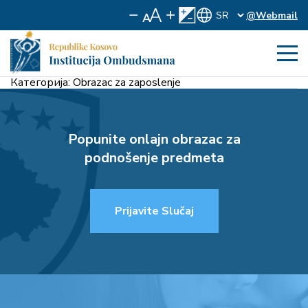
@Webmail
Категорија:
Obrazac za zaposlenje
Popunite onlajn obrazac za
podnošenje predmeta
Prijavite Slučaj