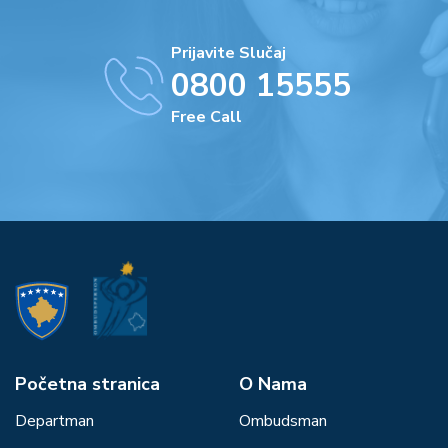
Prijavite Slučaj
0800 15555
Free Call
Početna stranica
О Nama
Departman
Ombudsman