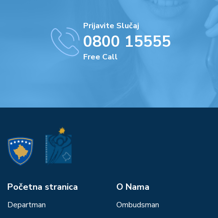
Prijavite Slučaj
0800 15555
Free Call
Početna stranica
О Nama
Departman
Ombudsman