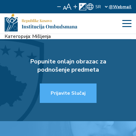
@Webmail
Категорија:
Mišljenja
Popunite onlajn obrazac za
podnošenje predmeta
Prijavite Slučaj