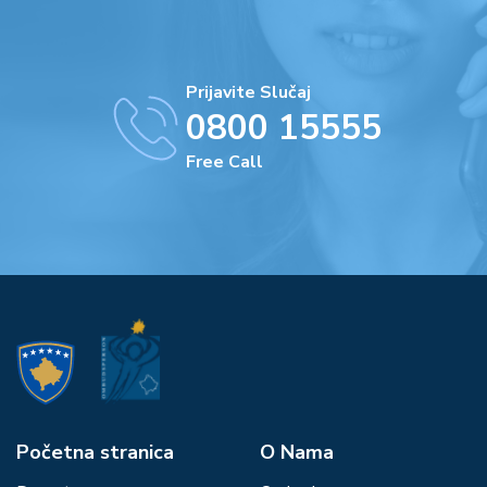
Prijavite Slučaj
0800 15555
Free Call
Početna stranica
О Nama