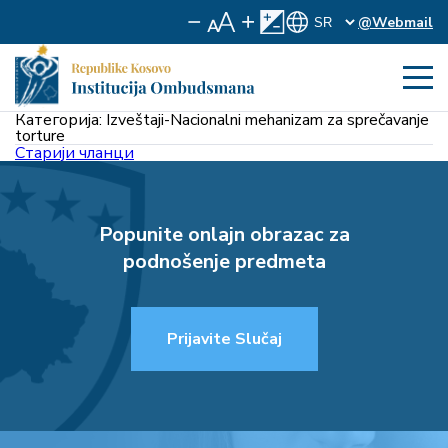
@Webmail
Категорија:
Izveštaji-Nacionalni mehanizam za sprečavanje
torture
Кретање
Старији чланци
чланака
Popunite onlajn obrazac za
podnošenje predmeta
Prijavite Slučaj