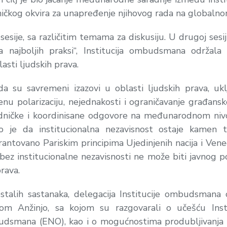
ničkog okvira za unapređenje njihovog rada na globalno
 sesije, sa različitim temama za diskusiju. U drugoj se
 najboljih praksi“, Institucija ombudsmana održala 
sti ljudskih prava.
 su savremeni izazovi u oblasti ljudskih prava, uklju
enu polarizaciju, nejednakosti i ograničavanje građansko
jedničke i koordinisane odgovore na međunarodnom nivo
 je da institucionalna nezavisnost ostaje kamen tem
rantovano Pariskim principima Ujedinjenih nacija i Vene
ez institucionalne nezavisnosti ne može biti javnog p
prava.
alih sastanaka, delegacija Institucije ombudsmana o
Anžinjo, sa kojom su razgovarali o učešću Ins
smana (ENO), kao i o mogućnostima produbljivanja s