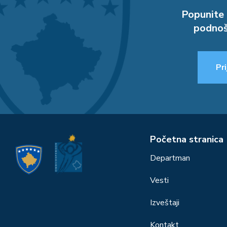
Popunite 
podnoš
Pri
Početna stranica
Departman
Vesti
Izveštaji
Kontakt