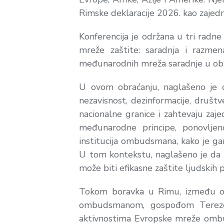
Rimske deklaracije 2026. kao zajed
Konferencija je održana u tri radne
mreže zaštite: saradnja i razmena
međunarodnih mreža saradnje u obla
U ovom obraćanju, naglašeno je da
nezavisnost, dezinformacije, društv
nacionalne granice i zahtevaju za
međunarodne principe, ponovljeno
institucija ombudsmana, kako je ga
U tom kontekstu, naglašeno je da b
može biti efikasne zaštite ljudskih 
Tokom boravka u Rimu, između ost
ombudsmanom, gospođom Terezom 
aktivnostima Evropske mreže ombud