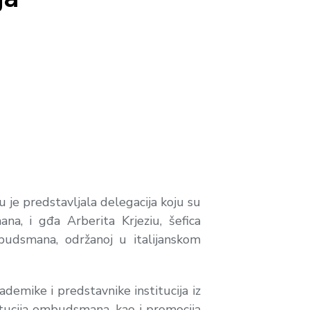
u je predstavljala delegacija koju su
a, i gđa Arberita Krjeziu, šefica
budsmana, održanoj u italijanskom
ademike i predstavnike institucija iz
titucija ombudsmana, kao i promocija