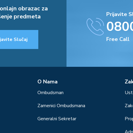
onlajn obrazac za
Prijavite S
enje predmeta
080
Free Call
javite Slučaj
О Nama
Za
Ombudsman
Ust
Zamenici Ombudsmana
Zak
Generalni Sekretar
Prop
Adm