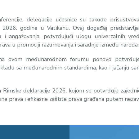
erencije, delegacije učesnice su takođe prisustvova
 2026. godine u Vatikanu. Ovaj događaj predstavlj
i angažovanja, potvrđujući ulogu univerzalnih vredn
rava u promociji razumevanja i saradnje između naroda i 
 na ovom međunarodnom forumu ponovo potvrđuje 
u skladu sa međunarodnim standardima, kao i jačanju sar
m Rimske deklaracije 2026, kojom se potvrđuje zajedničk
ine prava i efikasne zaštite prava građana putem nezav