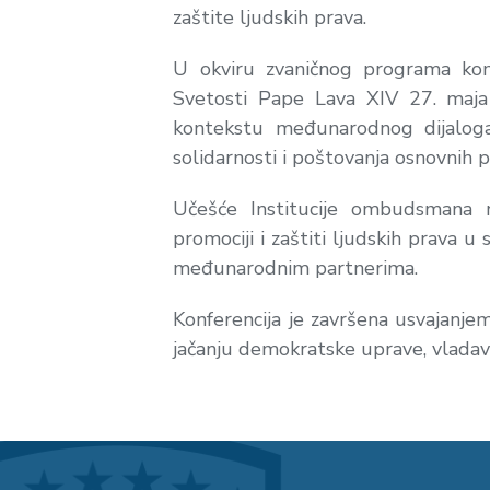
zaštite ljudskih prava.
U okviru zvaničnog programa konf
Svetosti Pape Lava XIV 27. maja
kontekstu međunarodnog dijaloga 
solidarnosti i poštovanja osnovnih p
Učešće Institucije ombudsmana
promociji i zaštiti ljudskih prava 
međunarodnim partnerima.
Konferencija je završena usvajanje
jačanju demokratske uprave, vladav