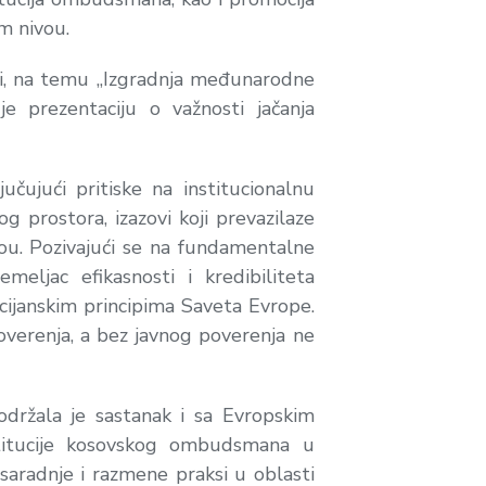
m nivou.
siji, na temu „Izgradnja međunarodne
je prezentaciju o važnosti jačanja
čujući pritiske na institucionalnu
g prostora, izazovi koji prevazilaze
u. Pozivajući se na fundamentalne
eljac efikasnosti i kredibiliteta
cijanskim principima Saveta Evrope.
overenja, a bez javnog poverenja ne
držala je sastanak i sa Evropskim
titucije kosovskog ombudsmana u
aradnje i razmene praksi u oblasti