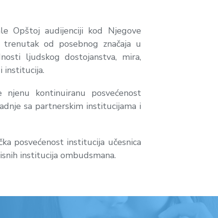
le Opštoj audijenciji kod Njegove
a trenutak od posebnog značaja u
osti ljudskog dostojanstva, mira,
institucija.
njenu kontinuiranu posvećenost
adnje sa partnerskim institucijama i
a posvećenost institucija učesnica
isnih institucija ombudsmana.