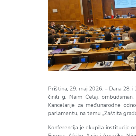
Priština, 29. maj 2026. – Dana 28. i
činili g. Naim Ćelaj, ombudsman
Kancelarije za međunarodne odnos
parlamentu, na temu „Zaštita građan
Konferencija je okupila institucije 
Evrope, Afrike, Azije i Amerike. Nj