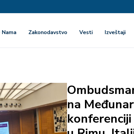
га
 Nama
Zakonodavstvo
Vesti
Izveštaji
Ombudsman 
na Međunar
konferenci
u Rimu, Itali