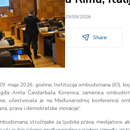
29/05/2026
Share
 29. maja 2026. godine, Institucija ombudsmana (IO), koj
, gđa Anita Čavdarbaša Korenica, zamenica ombudsman
e, učestvovala je na Međunarodnoj konferenciji om
a, prava i demokratske inovacije“.
ombudsmana, stručnjake za ljudska prava, medijatore, ak
en cilj je bio jačanje međunarodne saradnje između ins