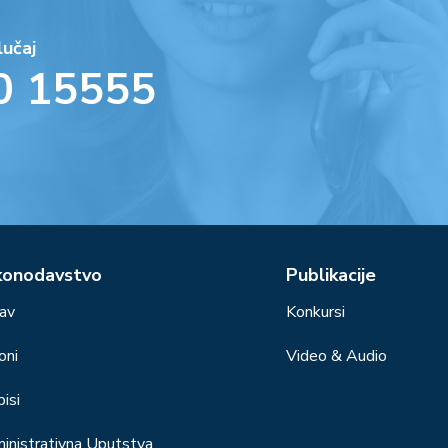
lučaj
0 15555
konodavstvo
Publikacije
av
Konkursi
oni
Video & Audio
isi
inistrativna Uputstva