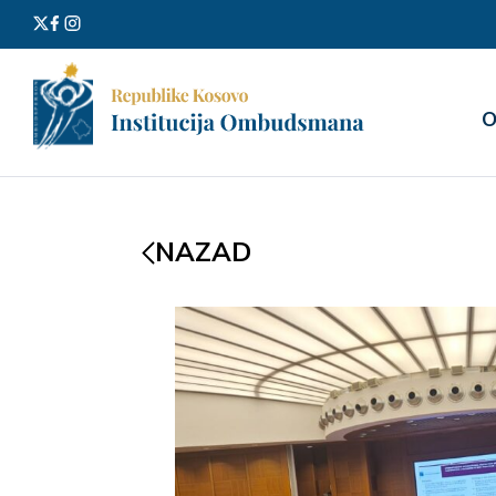
Претра
О
за:
NAZAD