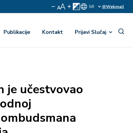
@Webmail
Publikacije
Kontakt
Prijavi Slučaj
je učestvovao
odnoj
ji ombudsmana
ja