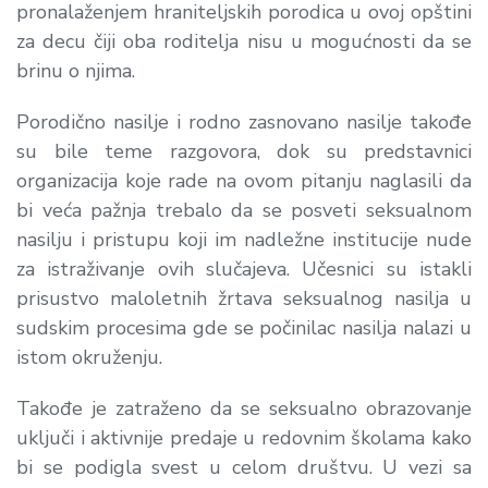
pronalaženjem hraniteljskih porodica u ovoj opštini
za decu čiji oba roditelja nisu u mogućnosti da se
brinu o njima.
Porodično nasilje i rodno zasnovano nasilje takođe
su bile teme razgovora, dok su predstavnici
organizacija koje rade na ovom pitanju naglasili da
bi veća pažnja trebalo da se posveti seksualnom
nasilju i pristupu koji im nadležne institucije nude
za istraživanje ovih slučajeva. Učesnici su istakli
prisustvo maloletnih žrtava seksualnog nasilja u
sudskim procesima gde se počinilac nasilja nalazi u
istom okruženju.
Takođe je zatraženo da se seksualno obrazovanje
uključi i aktivnije predaje u redovnim školama kako
bi se podigla svest u celom društvu. U vezi sa