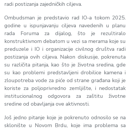
radi postizanja zajedničkih ciljeva.
Ombudsman je predstavio rad IO-a tokom 2025.
godine u ispunjavanju ciljeva navedenih u planu
rada Foruma za dijalog, što je rezultiralo
konstruktivnom debatom u vezi sa merama koje su
preduzele i IO i organizacije civilnog društva radi
postizanja ovih ciljeva. Nakon diskusije, pokrenuta
su različita pitanja, kao što je životna sredina, gde
su kao problemi predstavljeni drobilice kamena i
zloupotreba vode za piće od strane građana koji je
koriste za poljoprivredno zemljište, i nedostatak
institucionalnog odgovora za zaštitu životne
sredine od obavljanja ove aktivnosti.
Još jedno pitanje koje je pokrenuto odnosilo se na
sklonište u Novom Brdu, koje ima problema sa