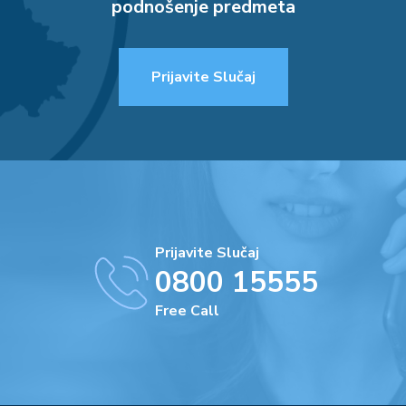
podnošenje predmeta
Prijavite Slučaj
Prijavite Slučaj
0800 15555
Free Call