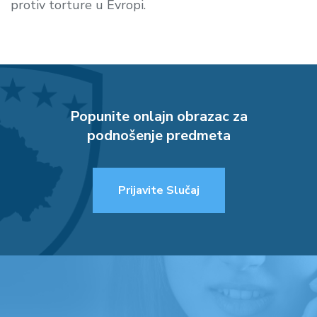
protiv torture u Evropi.
Popunite onlajn obrazac za
podnošenje predmeta
Prijavite Slučaj