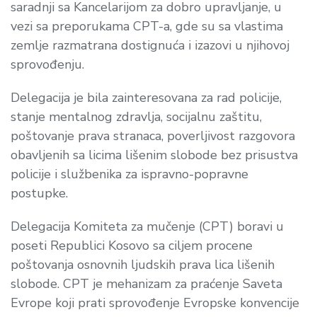
saradnji sa Kancelarijom za dobro upravljanje, u
vezi sa preporukama CPT-a, gde su sa vlastima
zemlje razmatrana dostignuća i izazovi u njihovoj
sprovođenju.
Delegacija je bila zainteresovana za rad policije,
stanje mentalnog zdravlja, socijalnu zaštitu,
poštovanje prava stranaca, poverljivost razgovora
obavljenih sa licima lišenim slobode bez prisustva
policije i službenika za ispravno-popravne
postupke.
Delegacija Komiteta za mučenje (CPT) boravi u
poseti Republici Kosovo sa ciljem procene
poštovanja osnovnih ljudskih prava lica lišenih
slobode. CPT je mehanizam za praćenje Saveta
Evrope koji prati sprovođenje Evropske konvencije