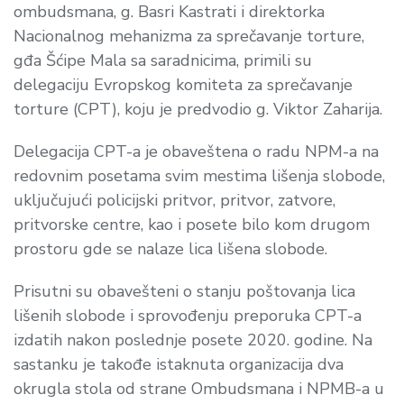
ombudsmana, g. Basri Kastrati i direktorka
Nacionalnog mehanizma za sprečavanje torture,
gđa Šćipe Mala sa saradnicima, primili su
delegaciju Evropskog komiteta za sprečavanje
torture (CPT), koju je predvodio g. Viktor Zaharija.
Delegacija CPT-a je obaveštena o radu NPM-a na
redovnim posetama svim mestima lišenja slobode,
uključujući policijski pritvor, pritvor, zatvore,
pritvorske centre, kao i posete bilo kom drugom
prostoru gde se nalaze lica lišena slobode.
Prisutni su obavešteni o stanju poštovanja lica
lišenih slobode i sprovođenju preporuka CPT-a
izdatih nakon poslednje posete 2020. godine. Na
sastanku je takođe istaknuta organizacija dva
okrugla stola od strane Ombudsmana i NPMB-a u