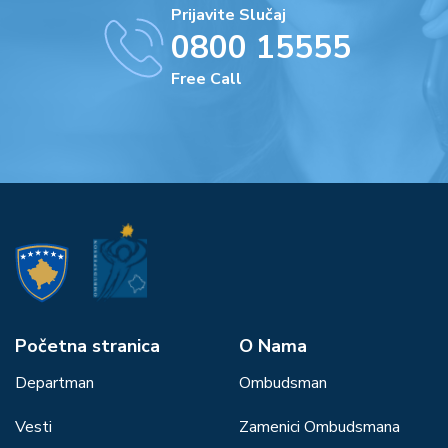
Prijavite Slučaj
0800 15555
Free Call
Početna stranica
О Nama
Departman
Ombudsman
Vesti
Zamenici Ombudsmana