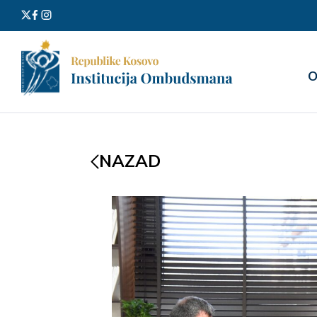
Претра
О
за:
NAZAD