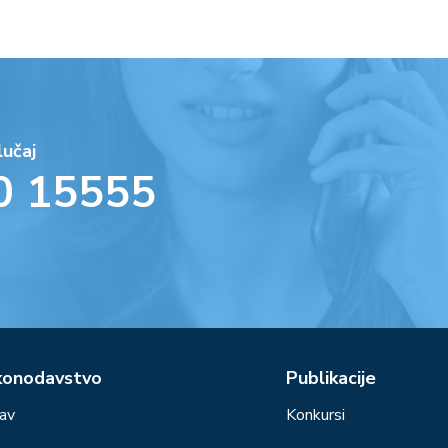
lučaj
0 15555
konodavstvo
Publikacije
av
Konkursi