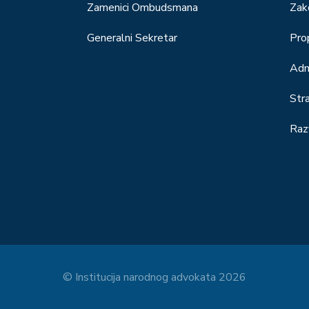
Zamenici Ombudsmana
Zak
Generalni Sekretar
Prop
Adm
Str
Raz
© Institucija narodnog advokata 2026