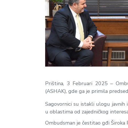
Priština, 3 Februari 2025 – Omb
(ASHAK), gde ga je primila predsedn
Sagovornici su istakli ulogu javnih 
u oblastima od zajedničkog interesa
Ombudsman je čestitao gđi Široka 