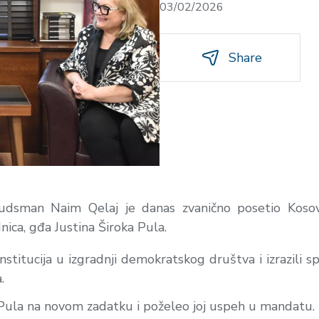
03/02/2026
Share
udsman Naim Qelaj je danas zvanično posetio Koso
ica, gđa Justina Široka Pula.
institucija u izgradnji demokratskog društva i izrazili
.
Pula na novom zadatku i poželeo joj uspeh u mandatu.