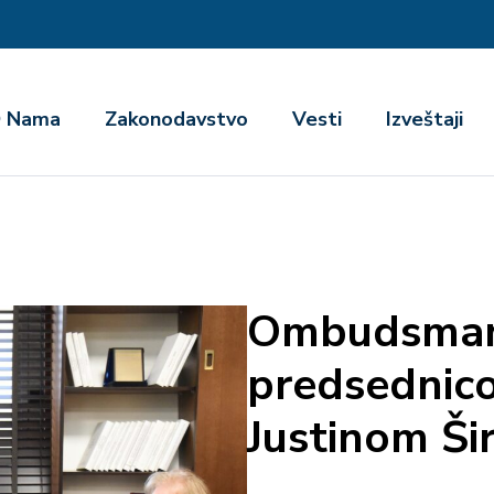
га
 Nama
Zakonodavstvo
Vesti
Izveštaji
Ombudsman 
predsednic
Justinom Š