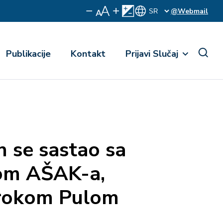
@Webmail
Publikacije
Kontakt
Prijavi Slučaj
se sastao sa
om AŠAK-a,
irokom Pulom