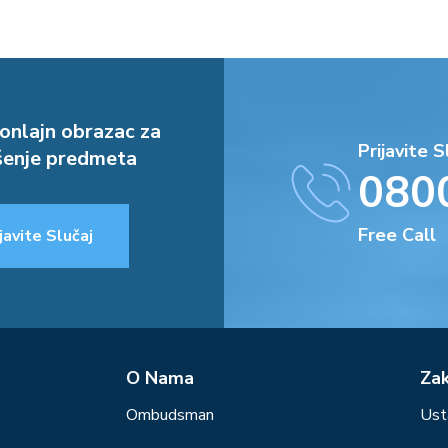
onlajn obrazac za
Prijavite S
enje predmeta
080
Free Call
javite Slučaj
О Nama
Za
Ombudsman
Ust