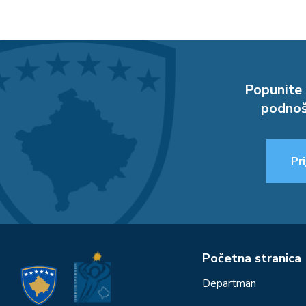
Popunite 
podnoš
Pri
Početna stranica
Departman