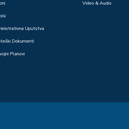
oni
Video & Audio
isi
inistrativna Uputstva
ateški Dokumenti
vojni Planovi