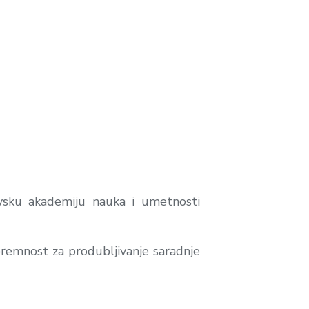
vsku akademiju nauka i umetnosti
 spremnost za produbljivanje saradnje