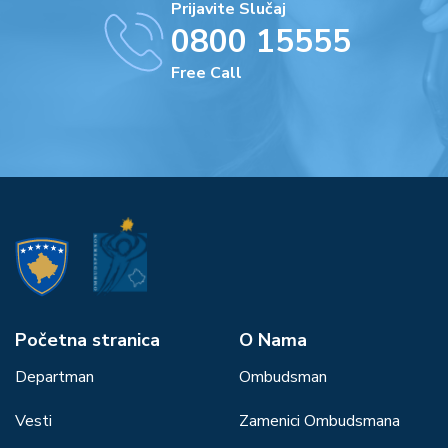
Prijavite Slučaj
0800 15555
Free Call
Početna stranica
О Nama
Departman
Ombudsman
Vesti
Zamenici Ombudsmana