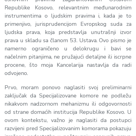
Republike Kosovo, relevantnim međunarodnim
instrumentima o ljudskim pravima i, kada je to
primenjivo, jurisprudencijom Evropskog suda za
ljudska prava, koja predstavlja unutrašnji izvor
prava u skladu sa članom 53. Ustava. Ovo pismo je
namerno ograničeno u delokrugu i bavi se
načelnim pitanjima, ne pružajući detaljne ili iscrpne
procene, što moja Kancelarija nastavlja da radi
odvojeno.
Prvo, moram ponovo naglasiti svoj preliminarni
zaključak da Specijalizovane komore ne podležu
nikakvom nadzornom mehanizmu ili odgovornosti
od strane domaćih institucija Republike Kosovo. U
ovom kontekstu, važno je naglasiti da postupci
razvijeni pred Specijalizovanim komorama pokazuju