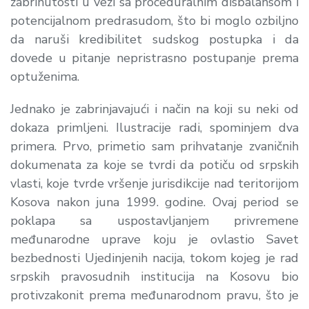
zabrinutosti u vezi sa proceduralnim disbalansom i
potencijalnom predrasudom, što bi moglo ozbiljno
da naruši kredibilitet sudskog postupka i da
dovede u pitanje nepristrasno postupanje prema
optuženima.
Jednako je zabrinjavajući i način na koji su neki od
dokaza primljeni. Ilustracije radi, spominjem dva
primera. Prvo, primetio sam prihvatanje zvaničnih
dokumenata za koje se tvrdi da potiču od srpskih
vlasti, koje tvrde vršenje jurisdikcije nad teritorijom
Kosova nakon juna 1999. godine. Ovaj period se
poklapa sa uspostavljanjem privremene
međunarodne uprave koju je ovlastio Savet
bezbednosti Ujedinjenih nacija, tokom kojeg je rad
srpskih pravosudnih institucija na Kosovu bio
protivzakonit prema međunarodnom pravu, što je