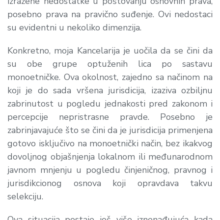
izražene nedostatke u poštovanju osnovnih prava,
posebno prava na pravično suđenje. Ovi nedostaci
su evidentni u nekoliko dimenzija.
Konkretno, moja Kancelarija je uočila da se čini da
su obe grupe optuženih lica po sastavu
monoetničke. Ova okolnost, zajedno sa načinom na
koji je do sada vršena jurisdicija, izaziva ozbiljnu
zabrinutost u pogledu jednakosti pred zakonom i
percepcije nepristrasne pravde. Posebno je
zabrinjavajuće što se čini da je jurisdicija primenjena
gotovo isključivo na monoetnički način, bez ikakvog
dovoljnog objašnjenja lokalnom ili međunarodnom
javnom mnjenju u pogledu činjeničnog, pravnog i
jurisdikcionog osnova koji opravdava takvu
selekciju.
Ova situacija postaje još više iznenađujuća kada