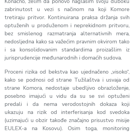
Konačno, želim da ponovo naglasim svoju duboku
zabrinutost u vezi s načinom na koji Komore
tretiraju pritvor. Kontinuirana praksa držanja svih
optuženih u produženom i neprekidnom pritvoru,
bez smislenog razmatranja alternativnih mera,
nedosljedna kako sa važećim pravnim okvirom tako
i sa konsolidovanim standardima proizašlim iz
jurisprudencije međunarodnih i domaćih sudova.
Proceni rizika od bekstva kao ujednačeno „visoko“,
kako se podnosi od strane Tužilaštva i usvaja od
strane Komora, nedostaje ubedljivo obrazloženje,
posebno imajući u vidu da su se svi optuženi
predali i da nema verodostojnih dokaza koji
ukazuju na rizik od interferisanja kod svedoka
(uzimajući u obzir takođe značajno prisustvo misije
EULEX-a na Kosovu). Osim toga, monitoring