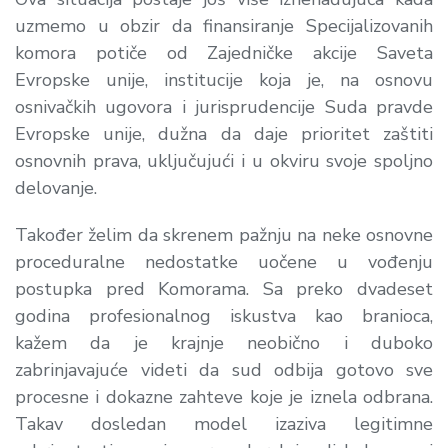
uzmemo u obzir da finansiranje Specijalizovanih
komora potiče od Zajedničke akcije Saveta
Evropske unije, institucije koja je, na osnovu
osnivačkih ugovora i jurisprudencije Suda pravde
Evropske unije, dužna da daje prioritet zaštiti
osnovnih prava, uključujući i u okviru svoje spoljno
delovanje.
Također želim da skrenem pažnju na neke osnovne
proceduralne nedostatke uočene u vođenju
postupka pred Komorama. Sa preko dvadeset
godina profesionalnog iskustva kao branioca,
kažem da je krajnje neobično i duboko
zabrinjavajuće videti da sud odbija gotovo sve
procesne i dokazne zahteve koje je iznela odbrana.
Takav dosledan model izaziva legitimne