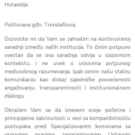
Holandija
Poštovana gđo. Trendafilova,
Dozvolite mi da Vam se zahvalim na kontinuiranoj
saradnji između naših institucija. To činim potpuno
svestan da se ova saradnja odvija u izazovnom
kontekstu, i ne uvek u uslovima potpunog
međusobnog razumevanja. Ipak cenim našu stalnu
komunikaciju kao dokaz zajedničke posvećenosti
angažovanju, transparentnosti i institucionalnom
dijalogu
Obraćam Vam se da iznesem svoje početne i
principijelne zabrinutosti u vezi sa kompatibilnošću
postupaka pred Specijalizovanim komorama sa
osnovnim pravima zagarantovanim Ustavom