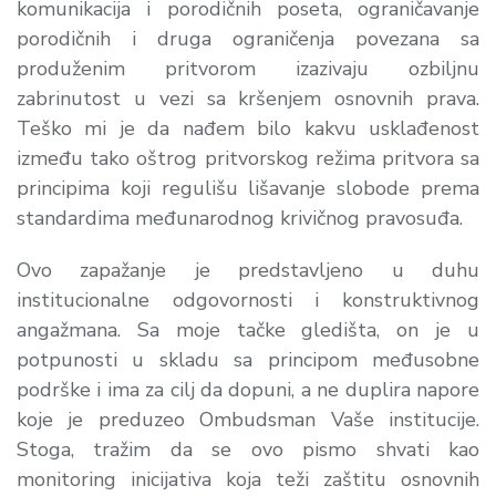
komunikacija i porodičnih poseta, ograničavanje
porodičnih i druga ograničenja povezana sa
produženim pritvorom izazivaju ozbiljnu
zabrinutost u vezi sa kršenjem osnovnih prava.
Teško mi je da nađem bilo kakvu usklađenost
između tako oštrog pritvorskog režima pritvora sa
principima koji regulišu lišavanje slobode prema
standardima međunarodnog krivičnog pravosuđa.
Ovo zapažanje je predstavljeno u duhu
institucionalne odgovornosti i konstruktivnog
angažmana. Sa moje tačke gledišta, on je u
potpunosti u skladu sa principom međusobne
podrške i ima za cilj da dopuni, a ne duplira napore
koje je preduzeo Ombudsman Vaše institucije.
Stoga, tražim da se ovo pismo shvati kao
monitoring inicijativa koja teži zaštitu osnovnih