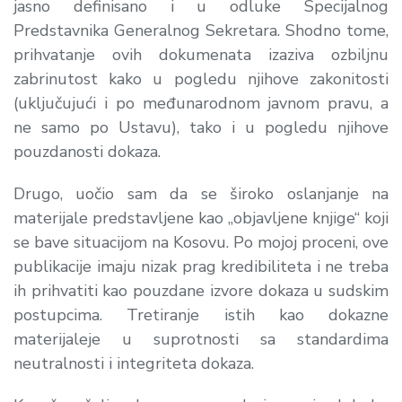
jasno definisano i u odluke Specijalnog
Predstavnika Generalnog Sekretara. Shodno tome,
prihvatanje ovih dokumenata izaziva ozbiljnu
zabrinutost kako u pogledu njihove zakonitosti
(uključujući i po međunarodnom javnom pravu, a
ne samo po Ustavu), tako i u pogledu njihove
pouzdanosti dokaza.
Drugo, uočio sam da se široko oslanjanje na
materijale predstavljene kao „objavljene knjige“ koji
se bave situacijom na Kosovu. Po mojoj proceni, ove
publikacije imaju nizak prag kredibiliteta i ne treba
ih prihvatiti kao pouzdane izvore dokaza u sudskim
postupcima. Tretiranje istih kao dokazne
materijaleje u suprotnosti sa standardima
neutralnosti i integriteta dokaza.