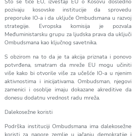
Što se tiče EU, izveštaji EU o Kosovu dosledno
pozivaju kosovske institucije da sprovedu
preporuke IO-a i da uključe Ombudsmana u razvoj
strategije. Evropska komisija je pozvala
Međuministarsku grupu za ljudska prava da uključi
Ombudsmana kao ključnog savetnika.
S obzirom na to da je ta akcija priznata i ponovo
potvrđena, smatram da mreže EU mogu učiniti
više kako bi otvorile više za učešće IO-a u njenim
aktivnostima i inicijativama. Ombudsman, njegovi
zamenici i osoblje imaju dokazane akreditive da
donesu dodatnu vrednost radu mreža.
Dalekosežne koristi
Podrška instituciji Ombudsmana ima dalekosežne
koristi za napore zemlje u jačanju demokratije i