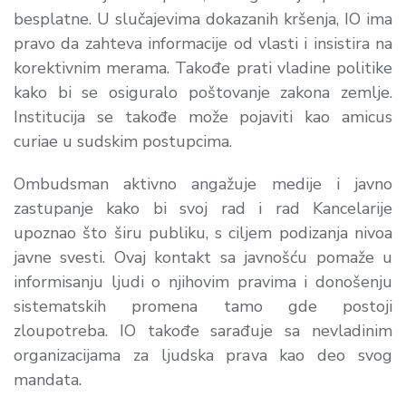
besplatne. U slučajevima dokazanih kršenja, IO ima
pravo da zahteva informacije od vlasti i insistira na
korektivnim merama. Takođe prati vladine politike
kako bi se osiguralo poštovanje zakona zemlje.
Institucija se takođe može pojaviti kao amicus
curiae u sudskim postupcima.
Ombudsman aktivno angažuje medije i javno
zastupanje kako bi svoj rad i rad Kancelarije
upoznao što širu publiku, s ciljem podizanja nivoa
javne svesti. Ovaj kontakt sa javnošću pomaže u
informisanju ljudi o njihovim pravima i donošenju
sistematskih promena tamo gde postoji
zloupotreba. IO takođe sarađuje sa nevladinim
organizacijama za ljudska prava kao deo svog
mandata.