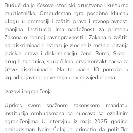
Budući da je Kosovo istorijski, društveno i kulturno
multietničko, Ombudsman igra posebno ključnu
ulogu u promociji i zaštiti prava i ravnopravnosti
manjina. Institucija ima nadležnost za primenu
Zakona o rodnoj ravnopravnosti i Zakona o zaštiti
od diskriminacije. Istražuje zločine iz mržnje, pitanja
jezičkih prava i diskriminaciju žena, Roma, Srba i
drugih zajednica, služeći kao prva kontakt tačka za
žrtve diskriminacije. Na taj način, IO pomaže u
izgradnji javnog poverenja u svim zajednicama.
Izazovi i ograničenja
Uprkos svom snažnom zakonskom mandatu,
Institucija ombudsmana se suočava sa ozbiljnim
ograničenjima. U intervjuu iz maja 2025. godine,
ombudsman Naim Ćelaj je primetio da političko