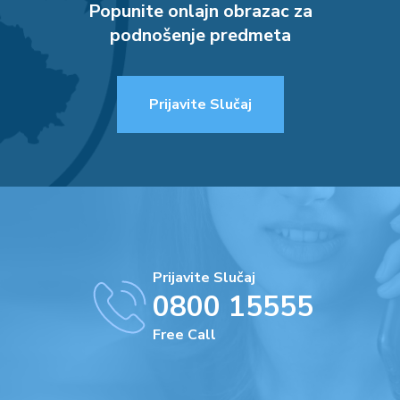
Popunite onlajn obrazac za
podnošenje predmeta
Prijavite Slučaj
Prijavite Slučaj
0800 15555
Free Call