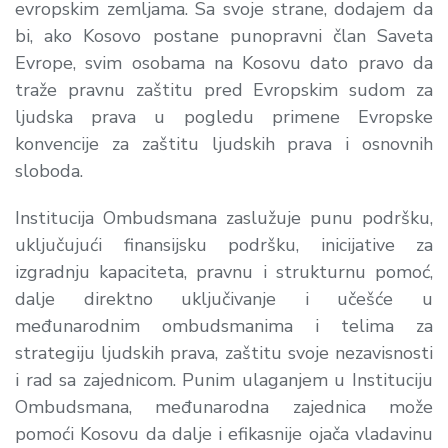
evropskim zemljama. Sa svoje strane, dodajem da
bi, ako Kosovo postane punopravni član Saveta
Evrope, svim osobama na Kosovu dato pravo da
traže pravnu zaštitu pred Evropskim sudom za
ljudska prava u pogledu primene Evropske
konvencije za zaštitu ljudskih prava i osnovnih
sloboda.
Institucija Ombudsmana zaslužuje punu podršku,
uključujući finansijsku podršku, inicijative za
izgradnju kapaciteta, pravnu i strukturnu pomoć,
dalje direktno uključivanje i učešće u
međunarodnim ombudsmanima i telima za
strategiju ljudskih prava, zaštitu svoje nezavisnosti
i rad sa zajednicom. Punim ulaganjem u Instituciju
Ombudsmana, međunarodna zajednica može
pomoći Kosovu da dalje i efikasnije ojača vladavinu