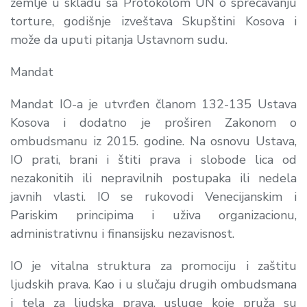
zemlje u skladu sa Protokolom UN o sprečavanju
torture, godišnje izveštava Skupštini Kosova i
može da uputi pitanja Ustavnom sudu.
Mandat
Mandat IO-a je utvrđen članom 132-135 Ustava
Kosova i dodatno je proširen Zakonom o
ombudsmanu iz 2015. godine. Na osnovu Ustava,
IO prati, brani i štiti prava i slobode lica od
nezakonitih ili nepravilnih postupaka ili nedela
javnih vlasti. IO se rukovodi Venecijanskim i
Pariskim principima i uživa organizacionu,
administrativnu i finansijsku nezavisnost.
IO je vitalna struktura za promociju i zaštitu
ljudskih prava. Kao i u slučaju drugih ombudsmana
i tela za ljudska prava, usluge koje pruža su