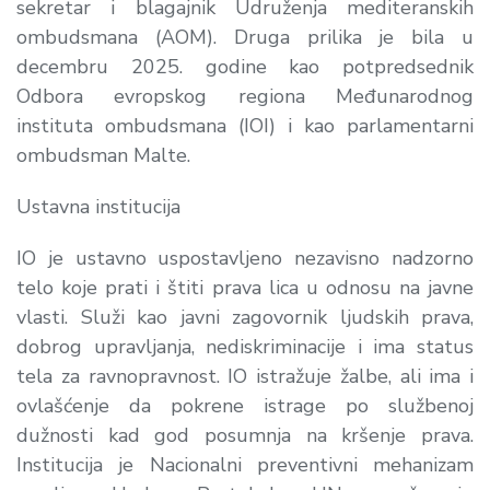
sekretar i blagajnik Udruženja mediteranskih
ombudsmana (AOM). Druga prilika je bila u
decembru 2025. godine kao potpredsednik
Odbora evropskog regiona Međunarodnog
instituta ombudsmana (IOI) i kao parlamentarni
ombudsman Malte.
Ustavna institucija
IO je ustavno uspostavljeno nezavisno nadzorno
telo koje prati i štiti prava lica u odnosu na javne
vlasti. Služi kao javni zagovornik ljudskih prava,
dobrog upravljanja, nediskriminacije i ima status
tela za ravnopravnost. IO istražuje žalbe, ali ima i
ovlašćenje da pokrene istrage po službenoj
dužnosti kad god posumnja na kršenje prava.
Institucija je Nacionalni preventivni mehanizam