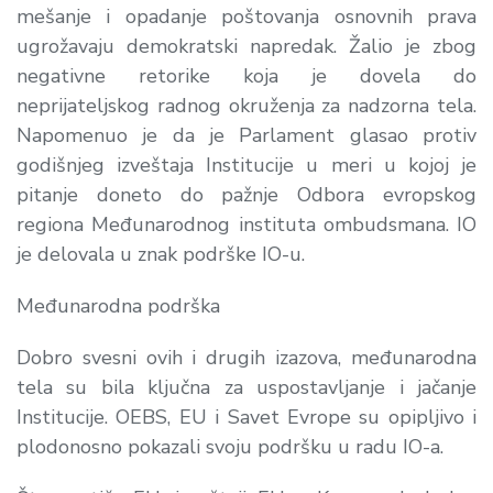
mešanje i opadanje poštovanja osnovnih prava
ugrožavaju demokratski napredak. Žalio je zbog
negativne retorike koja je dovela do
neprijateljskog radnog okruženja za nadzorna tela.
Napomenuo je da je Parlament glasao protiv
godišnjeg izveštaja Institucije u meri u kojoj je
pitanje doneto do pažnje Odbora evropskog
regiona Međunarodnog instituta ombudsmana. IO
je delovala u znak podrške IO-u.
Međunarodna podrška
Dobro svesni ovih i drugih izazova, međunarodna
tela su bila ključna za uspostavljanje i jačanje
Institucije. OEBS, EU i Savet Evrope su opipljivo i
plodonosno pokazali svoju podršku u radu IO-a.