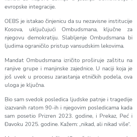
evropske integracije.
OEBS je istakao činjenicu da su nezavisne institucije
Kosova, uključujući Ombudsmana, ključne za
njegovu demokratiju. Slabljenje Ombudsmana bi
ljudima ograničilo pristup vansudskim lekovima.
Mandat Ombudsmana izričito proširuje zaštitu na
ranjive grupe i manjinske zajednice. U naciji koja je
još uvek u procesu zarastanja etničkih podela, ova
uloga je ključna.
Bio sam svedok posledica ljudske patnje i tragedije
izazvanih ratom 90-ih i njegovim posledicama kada
sam posetio Prizren 2023. godine, i Prekaz, Peć i
Đavoku 2025. godine. Kažem: „nikad, ali nikad više“.