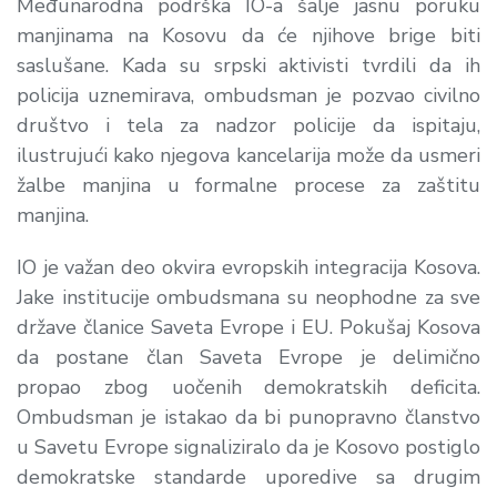
Međunarodna podrška IO-a šalje jasnu poruku
manjinama na Kosovu da će njihove brige biti
saslušane. Kada su srpski aktivisti tvrdili da ih
policija uznemirava, ombudsman je pozvao civilno
društvo i tela za nadzor policije da ispitaju,
ilustrujući kako njegova kancelarija može da usmeri
žalbe manjina u formalne procese za zaštitu
manjina.
IO je važan deo okvira evropskih integracija Kosova.
Jake institucije ombudsmana su neophodne za sve
države članice Saveta Evrope i EU. Pokušaj Kosova
da postane član Saveta Evrope je delimično
propao zbog uočenih demokratskih deficita.
Ombudsman je istakao da bi punopravno članstvo
u Savetu Evrope signaliziralo da je Kosovo postiglo
demokratske standarde uporedive sa drugim