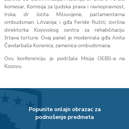
komesar, Komisija za ljudska prava i ravnopravnost,
Irska; dr Jolita Miliuvijene, parlamentarna
ombudsman, Litvanija; i gđa Feride Rušiti, izvršna
direktorka Kosovskog centra za rehabilitaciju
žrtava torture. Ovaj panel je moderirala gđa Anita
Čavdarbaša Korenica, zamenica ombudsmana.
Ovu konferenciju je podržala Misija OEBS-a na
Kosovu.
Popunite onlajn obrazac za
podnošenje predmeta