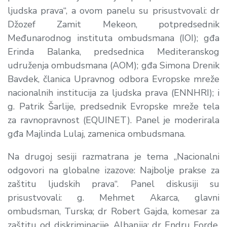
ljudska prava“, a ovom panelu su prisustvovali: dr
Džozef Zamit Mekeon, potpredsednik
Međunarodnog instituta ombudsmana (IOI); gđa
Erinda Balanka, predsednica Mediteranskog
udruženja ombudsmana (AOM); gđa Simona Drenik
Bavdek, članica Upravnog odbora Evropske mreže
nacionalnih institucija za ljudska prava (ENNHRI); i
g. Patrik Šarlije, predsednik Evropske mreže tela
za ravnopravnost (EQUINET). Panel je moderirala
gđa Majlinda Lulaj, zamenica ombudsmana.
Na drugoj sesiji razmatrana je tema „Nacionalni
odgovori na globalne izazove: Najbolje prakse za
zaštitu ljudskih prava“. Panel diskusiji su
prisustvovali: g. Mehmet Akarca, glavni
ombudsman, Turska; dr Robert Gajda, komesar za
zaštitu od diskriminacije, Albanija; dr Endru Forde,