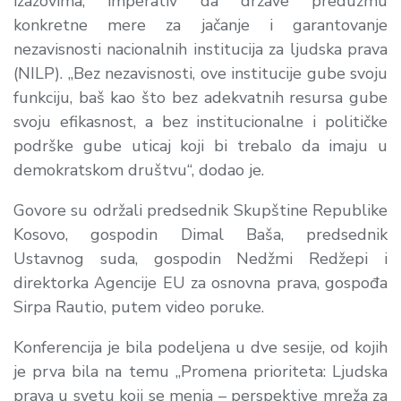
izazovima, imperativ da države preduzmu
konkretne mere za jačanje i garantovanje
nezavisnosti nacionalnih institucija za ljudska prava
(NILP). „Bez nezavisnosti, ove institucije gube svoju
funkciju, baš kao što bez adekvatnih resursa gube
svoju efikasnost, a bez institucionalne i političke
podrške gube uticaj koji bi trebalo da imaju u
demokratskom društvu“, dodao je.
Govore su održali predsednik Skupštine Republike
Kosovo, gospodin Dimal Baša, predsednik
Ustavnog suda, gospodin Nedžmi Redžepi i
direktorka Agencije EU za osnovna prava, gospođa
Sirpa Rautio, putem video poruke.
Konferencija je bila podeljena u dve sesije, od kojih
je prva bila na temu „Promena prioriteta: Ljudska
prava u svetu koji se menja – perspektive mreža za