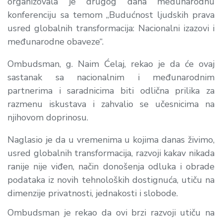
organizovala je drugog dana međunarodnu
konferenciju sa temom „Budućnost ljudskih prava
usred globalnih transformacija: Nacionalni izazovi i
međunarodne obaveze“.
Ombudsman, g. Naim Ćelaj, rekao je da će ovaj
sastanak sa nacionalnim i međunarodnim
partnerima i saradnicima biti odlična prilika za
razmenu iskustava i zahvalio se učesnicima na
njihovom doprinosu.
Naglasio je da u vremenima u kojima danas živimo,
usred globalnih transformacija, razvoji kakav nikada
ranije nije viđen, način donošenja odluka i obrade
podataka iz novih tehnoloških dostignuća, utiču na
dimenzije privatnosti, jednakosti i slobode.
Ombudsman je rekao da ovi brzi razvoji utiču na