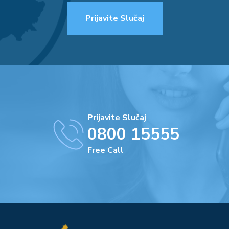
Prijavite Slučaj
Prijavite Slučaj
0800 15555
Free Call