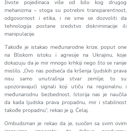
živote pojedinaca više od bilo kog drugog
mehanizma – stoga su potrebni transparentnost,
odgovornost i etika, i ne sme se dozvoliti da
tehnologija postane sredstvo diskriminacije ili
manipulacije.
Takođe je istakao međunarodne krize, poput one
na Bliskom istoku i agresije na Ukrajinu, koje
dokazuju da je mir mnogo krhkiji nego što se ranije
mislilo. „Ovo nas podseća da kršenja ljudskih prava
nisu samo unutrašnja stvar zemlje; to su
upozoravajući signali koji utiču na regionalnu i
međunarodnu bezbednost. Istorija nas je naučila
da kada ljudska prava propadnu, mir i stabilnost
takođe propadnu“, rekao je g. Ćelaj.
Ombudsman je rekao da je, suočen sa svim ovim