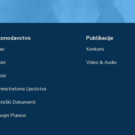
konodavstvo
Publikacije
av
Konkursi
oni
Video & Audio
isi
inistrativna Uputstva
ateški Dokumenti
vojni Planovi