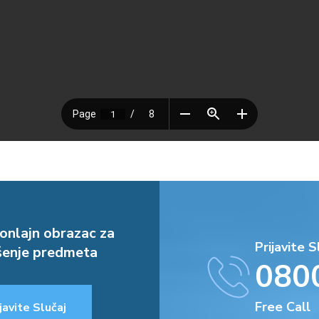
onlajn obrazac za
Prijavite S
enje predmeta
080
Free Call
javite Slučaj