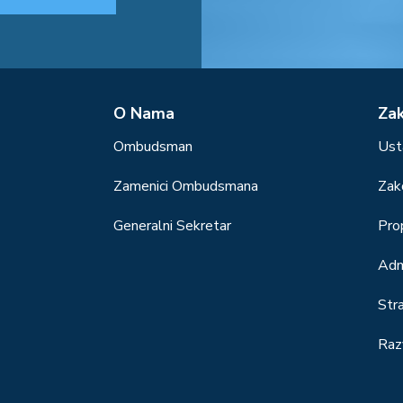
О Nama
Za
Ombudsman
Ust
Zamenici Ombudsmana
Zak
Generalni Sekretar
Prop
Adm
Str
Raz