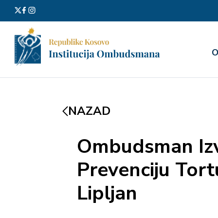
Претра
О
за:
NAZAD
Ombudsman Izv
Prevenciju Tort
Lipljan