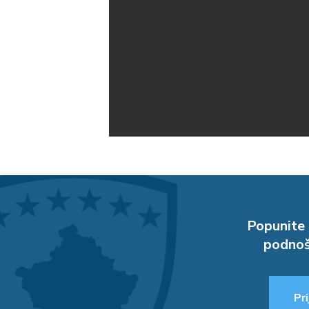
Popunite 
podnoš
Pri