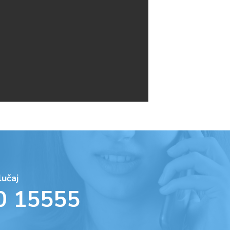
lučaj
0 15555