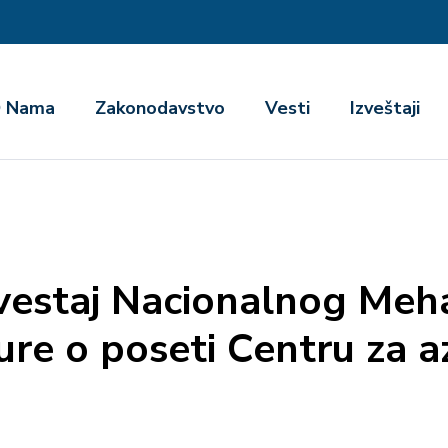
га
 Nama
Zakonodavstvo
Vesti
Izveštaji
estaj Nacionalnog Meh
ure o poseti Centru za a