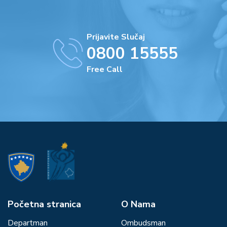
Prijavite Slučaj
0800 15555
Free Call
Početna stranica
О Nama
Departman
Ombudsman