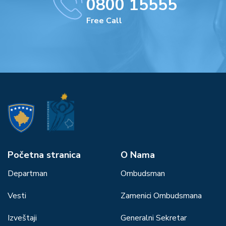
0800 15555
Free Call
Početna stranica
О Nama
Departman
Ombudsman
Vesti
Zamenici Ombudsmana
Izveštaji
Generalni Sekretar