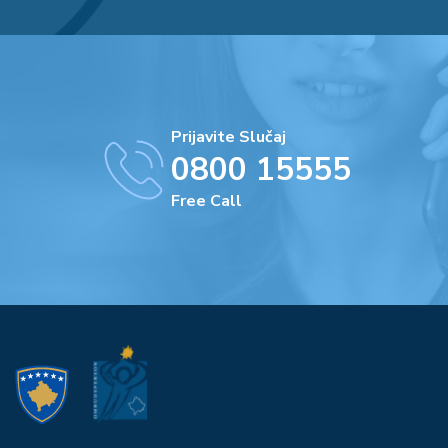
Prijavite Slučaj
0800 15555
Free Call