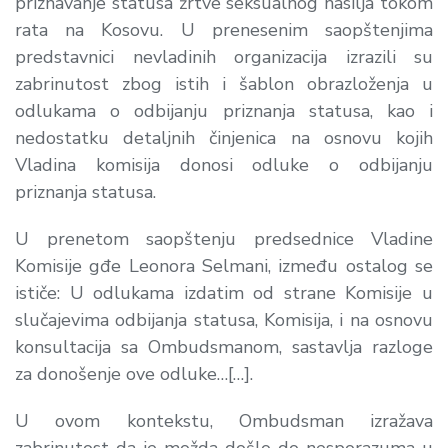
priznavanje statusa žrtve seksualnog nasilja tokom
rata na Kosovu. U prenesenim saopštenjima
predstavnici nevladinih organizacija izrazili su
zabrinutost zbog istih i šablon obrazloženja u
odlukama o odbijanju priznanja statusa, kao i
nedostatku detaljnih činjenica na osnovu kojih
Vladina komisija donosi odluke o odbijanju
priznanja statusa.
U prenetom saopštenju predsednice Vladine
Komisije gđe Leonora Selmani, između ostalog se
ističe:
U odlukama izdatim od strane Komisije u
slučajevima odbijanja statusa, Komisija, i na osnovu
konsultacija sa Ombudsmanom, sastavlja razloge
za donošenje ove odluke…[…].
U ovom kontekstu, Ombudsman izražava
zabrinutost da je možda došlo do nesporazuma u