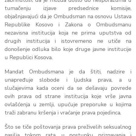
tumačenju izjave predsednice komisije,
objašnjavajući da je Ombudsman na osnovu Ustava
Republike Kosovo i Zakona o Ombudsmanu
nezavisna institucija koja ne prima uputstva od
drugih institucija i istovremeno ne utiče na
donošenje odluka bilo koje druge javne institucije
u Republici Kosova.
Mandat Ombudsmana je da štiti, nadzire i
unapređuje slobode i ljudska prava, a u
slučajevima kada oceni da se dešavaju povrede
ovih prava od strane institucija koje vrše javna
ovlašćenja u zemlji, upućuje preporuke u kojima
traži zabranu kršenja i vraćanje prava pojedinca.
Što se tiče poštovanja prava preživelih seksualnog
nasilja tokom rata, u postupku priznavanja i