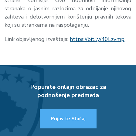
strane Komisije. Ovo doprinosi informisanju
stranaka o jasnim razlozima za odbijanje njihovog
zahteva i delotvornijem korištenju pravnih lekova
koji su strankama na raspolaganju.
Link objavljenog izveštaja:
https://bit.ly/40Lzvmp
Popunite onlajn obrazac za
podnošenje predmeta
Prijavite Slučaj