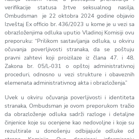
verifikacije statusa žrtve seksualnog nasilja,
Ombudsman je 22 oktobra 2024 godine objavio
Izveštaj Ex officio br. 436/2023 u kome je u vezi sa
obrazloženjima odluka uputio Vladinoj Komisiji ovu
preporuku: “
Prilikom sastavljanja odluka, u okviru
očuvanja poverljivosti stranaka, da se poštuju
pravni zahtevi koji proizilaze iz člana 47. i 48.
Zakona br. 05/L-031 o opštoj administrativnoj
proceduri, odnosno u vezi strukture i obaveznih
elemenata administrativnog akta i obrazloženja.”
Uvek u okviru očuvanja poverljivosti i identiteta
stranaka, Ombudsman je ovom preporukom tražio
da obrazloženje odluka sadrži razloge i detaljne
činjenice koje su ocenjene kao nedovoljne i koje su
rezultirale u donošenju odbijajuće odluke od