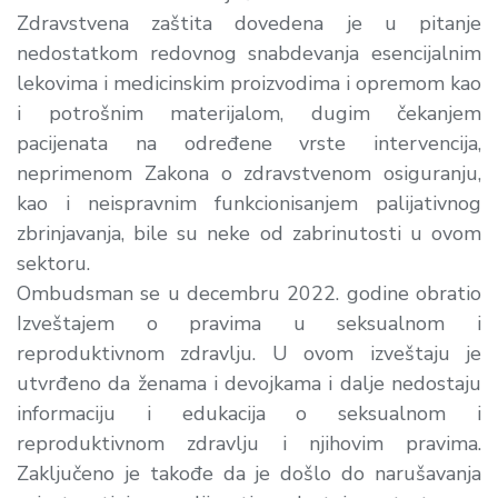
Zdravstvena zaštita dovedena je u pitanje
nedostatkom redovnog snabdevanja esencijalnim
lekovima i medicinskim proizvodima i opremom kao
i potrošnim materijalom, dugim čekanjem
pacijenata na određene vrste intervencija,
neprimenom Zakona o zdravstvenom osiguranju,
kao i neispravnim funkcionisanjem palijativnog
zbrinjavanja, bile su neke od zabrinutosti u ovom
sektoru.
Ombudsman se u decembru 2022. godine obratio
Izveštajem o pravima u seksualnom i
reproduktivnom zdravlju. U ovom izveštaju je
utvrđeno da ženama i devojkama i dalje nedostaju
informaciju i edukacija o seksualnom i
reproduktivnom zdravlju i njihovim pravima.
Zaključeno je takođe da je došlo do narušavanja