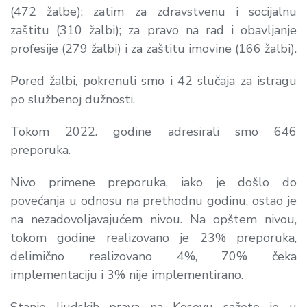
(472 žalbe); zatim za zdravstvenu i socijalnu
zaštitu (310 žalbi); za pravo na rad i obavljanje
profesije (279 žalbi) i za zaštitu imovine (166 žalbi).
Pored žalbi, pokrenuli smo i
42
slučaja za istragu
po službenoj dužnosti.
Tokom 2022. godine adresirali smo
646
preporuka.
Nivo primene preporuka, iako je došlo do
povećanja u odnosu na prethodnu godinu, ostao je
na nezadovoljavajućem nivou. Na opštem nivou,
tokom godine realizovano je 23% preporuka,
delimično realizovano 4%, 70% čeka
implementaciju i 3% nije implementirano.
Stanje ljudskih prava na Kosovu sažeto je u