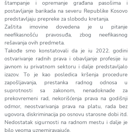
štampanje i opremanje građana pasošima i
postavljanje barikada na severu Republike Kosovo
predstavljaju prepreke za slobodu kretanja.
Zaštita imovine dovedena je u pitanje
neefikasnošću pravosuđa, zbog neefikasnog
rešavanja ovih predmeta.
Takođe smo konstatovali da je iu 2022. godini
ostvarivanje radnih prava i obavljanje profesije iu
javnom iu privatnom sektoru i dalje predstavljalo
izazov. To je kao posledica kršenja procedure
zapošljavanja, prestanka radnog odnosa u
suprotnosti sa zakonom, nenadoknade za
prekovremeni rad, nekorišćenja prava na godišnji
odmor, neostvarivanja prava na platu, rada bez
ugovora, diskriminacija po osnovu starosne dobi itd.
Nedostatak sigurnosti na radnom mestu i dalje je
bilo veoma uznemiravajuće.