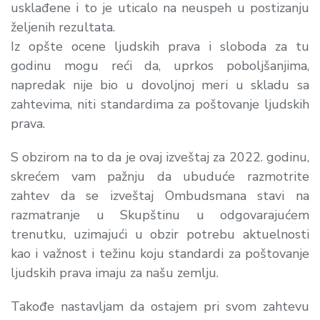
usklađene i to je uticalo na neuspeh u postizanju
željenih rezultata.
Iz opšte ocene ljudskih prava i sloboda za tu
godinu mogu reći da, uprkos poboljšanjima,
napredak nije bio u dovoljnoj meri u skladu sa
zahtevima, niti standardima za poštovanje ljudskih
prava.
S obzirom na to da je ovaj izveštaj za 2022. godinu,
skrećem vam pažnju da ubuduće razmotrite
zahtev da se izveštaj Ombudsmana stavi na
razmatranje u Skupštinu u odgovarajućem
trenutku, uzimajući u obzir potrebu aktuelnosti
kao i važnost i težinu koju standardi za poštovanje
ljudskih prava imaju za našu zemlju.
Takođe nastavljam da ostajem pri svom zahtevu