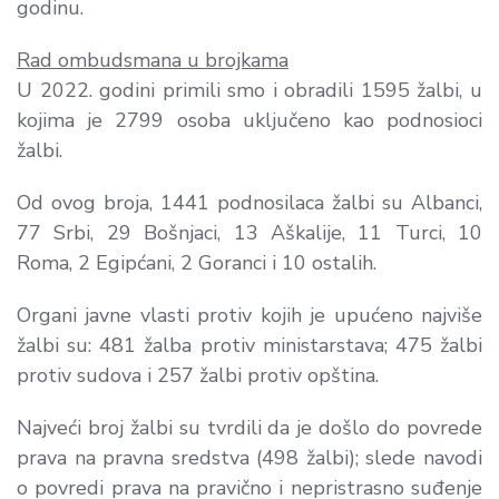
godinu.
Rad ombudsmana u brojkama
U 2022. godini primili smo i obradili 1595 žalbi, u
kojima je 2799 osoba uključeno kao podnosioci
žalbi.
Od ovog broja, 1441 podnosilaca žalbi su Albanci,
77 Srbi, 29 Bošnjaci, 13 Aškalije, 11 Turci, 10
Roma, 2 Egipćani, 2 Goranci i 10 ostalih.
Organi javne vlasti protiv kojih je upućeno najviše
žalbi su: 481 žalba protiv ministarstava; 475 žalbi
protiv sudova i 257 žalbi protiv opština.
Najveći broj žalbi su tvrdili da je došlo do povrede
prava na pravna sredstva (498 žalbi); slede navodi
o povredi prava na pravično i nepristrasno suđenje