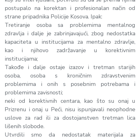
postupalo na korektan i profesionalan način od
strane pripadnika Policije Kosova. Ipak:
Tretiranje osoba sa problemima mentalnog
zdravlja i dalje je zabrinjavajući, zbog nedostatka
kapaciteta u institucijama za mentalno zdravlje,
kao i njihovo zadržavanje u korektivnim
institucijama;
Takođe i dalje ostaje izazov i tretman starijih
osoba, osoba s kroničnim zdravstvenim
problemima i onih s posebnim potrebama i
problemima zavisnosti;
neki od korektivnih centara, kao što su onaj u
Prizrenu i onaj u Peći, nisu ispunjavali neophodne
uslove za rad ili za dostojanstven tretman lica
lišenih slobode.
Utvrdili smo da nedostatak materijala za