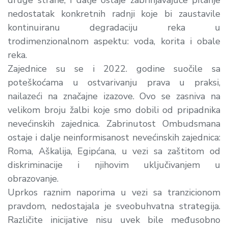
nedostatak konkretnih radnji koje bi zaustavile
kontinuiranu degradaciju reka u
trodimenzionalnom aspektu: voda, korita i obale
reka.
Zajednice su se i 2022. godine suočile sa
poteškoćama u ostvarivanju prava u praksi,
nailazeći na značajne izazove. Ovo se zasniva na
velikom broju žalbi koje smo dobili od pripadnika
nevećinskih zajednica. Zabrinutost Ombudsmana
ostaje i dalje neinformisanost nevećinskih zajednica:
Roma, Aškalija, Egipćana, u vezi sa zaštitom od
diskriminacije i njihovim uključivanjem u
obrazovanje.
Uprkos raznim naporima u vezi sa tranzicionom
pravdom, nedostajala je sveobuhvatna strategija.
Različite inicijative nisu uvek bile međusobno