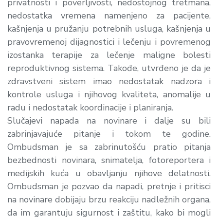
privatnosti i poverljivosti, nedostojnog tretmana,
nedostatka vremena namenjeno za pacijente,
kašnjenja u pružanju potrebnih usluga, kašnjenja u
pravovremenoj dijagnostici i lečenju i povremenog
izostanka terapije za lečenje maligne bolesti
reproduktivnog sistema. Takođe, utvrđeno je da je
zdravstveni sistem imao nedostatak nadzora i
kontrole usluga i njihovog kvaliteta, anomalije u
radu i nedostatak koordinacije i planiranja.
Slučajevi napada na novinare i dalje su bili
zabrinjavajuće pitanje i tokom te godine.
Ombudsman je sa zabrinutošću pratio pitanja
bezbednosti novinara, snimatelja, fotoreportera i
medijskih kuća u obavljanju njihove delatnosti.
Ombudsman je pozvao da napadi, pretnje i pritisci
na novinare dobijaju brzu reakciju nadležnih organa,
da im garantuju sigurnost i zaštitu, kako bi mogli