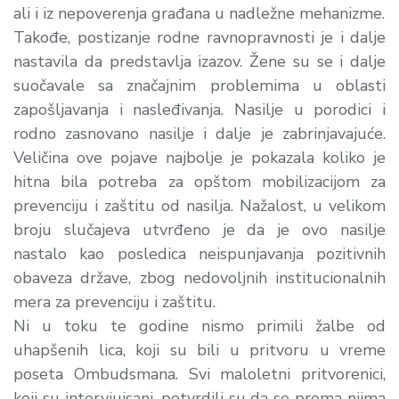
ali i iz nepoverenja građana u nadležne mehanizme.
Takođe, postizanje rodne ravnopravnosti je i dalje
nastavila da predstavlja izazov. Žene su se i dalje
suočavale sa značajnim problemima u oblasti
zapošljavanja i nasleđivanja. Nasilje u porodici i
rodno zasnovano nasilje i dalje je zabrinjavajuće.
Veličina ove pojave najbolje je pokazala koliko je
hitna bila potreba za opštom mobilizacijom za
prevenciju i zaštitu od nasilja. Nažalost, u velikom
broju slučajeva utvrđeno je da je ovo nasilje
nastalo kao posledica neispunjavanja pozitivnih
obaveza države, zbog nedovoljnih institucionalnih
mera za prevenciju i zaštitu.
Ni u toku te godine nismo primili žalbe od
uhapšenih lica, koji su bili u pritvoru u vreme
poseta Ombudsmana. Svi maloletni pritvorenici,
koji su intervjuisani, potvrdili su da se prema njima