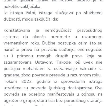
nekoliko zaključaka
Iz istraga žalbi, istraga slučajeva po službenoj
dužnosti, mogu zaključiti da:
Konstatovana je nemogućnost pravosudnog
sistema da okonča predmete u razumnom
vremenskom roku. Dužine postupka, osim što su
narušile pravo na pravično suđenje, onemogućile
su i primenu mnogih drugih prava koja su
zagarantovana Ustavom. Takođe, još uvek nije
postojao mehanizam za ostvarivanje naknade za
građane, zbog povrede presude u razumnom roku.
Tokom 2022. godine iz sprovedenih istraga
utvrđene su povrede ljudskog dostojanstva. Ova
povreda se posebno manifestovala u odnosu na
ugrožene grupe, stara lica bez porodičnog staranja