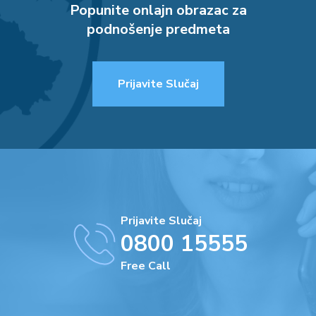
Popunite onlajn obrazac za
podnošenje predmeta
Prijavite Slučaj
Prijavite Slučaj
0800 15555
Free Call