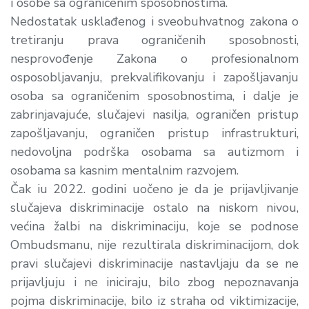
i osobe sa ograničenim sposobnostima.
Nedostatak usklađenog i sveobuhvatnog zakona o
tretiranju prava ograničenih sposobnosti,
nesprovođenje Zakona o profesionalnom
osposobljavanju, prekvalifikovanju i zapošljavanju
osoba sa ograničenim sposobnostima, i dalje je
zabrinjavajuće, slučajevi nasilja, ograničen pristup
zapošljavanju, ograničen pristup infrastrukturi,
nedovoljna podrška osobama sa autizmom i
osobama sa kasnim mentalnim razvojem.
Čak iu 2022. godini uočeno je da je prijavljivanje
slučajeva diskriminacije ostalo na niskom nivou,
većina žalbi na diskriminaciju, koje se podnose
Ombudsmanu, nije rezultirala diskriminacijom, dok
pravi slučajevi diskriminacije nastavljaju da se ne
prijavljuju i ne iniciraju, bilo zbog nepoznavanja
pojma diskriminacije, bilo iz straha od viktimizacije,