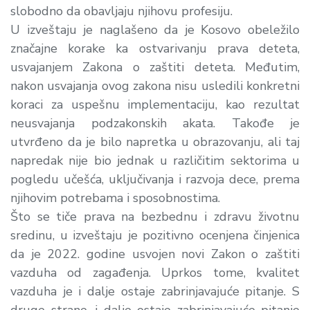
slobodno da obavljaju njihovu profesiju.
U izveštaju je naglašeno da je Kosovo obeležilo
značajne korake ka ostvarivanju prava deteta,
usvajanjem Zakona o zaštiti deteta. Međutim,
nakon usvajanja ovog zakona nisu usledili konkretni
koraci za uspešnu implementaciju, kao rezultat
neusvajanja podzakonskih akata. Takođe je
utvrđeno da je bilo napretka u obrazovanju, ali taj
napredak nije bio jednak u različitim sektorima u
pogledu učešća, uključivanja i razvoja dece, prema
njihovim potrebama i sposobnostima.
Što se tiče prava na bezbednu i zdravu životnu
sredinu, u izveštaju je pozitivno ocenjena činjenica
da je 2022. godine usvojen novi Zakon o zaštiti
vazduha od zagađenja. Uprkos tome, kvalitet
vazduha je i dalje ostaje zabrinjavajuće pitanje. S
druge strane, i dalje ostaje zabrinjavajuće pitanje