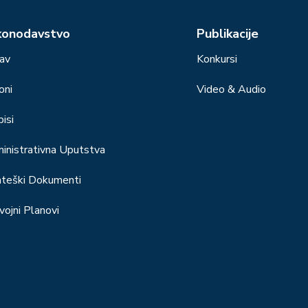
konodavstvo
Publikacije
av
Konkursi
oni
Video & Audio
isi
inistrativna Uputstva
ateški Dokumenti
vojni Planovi