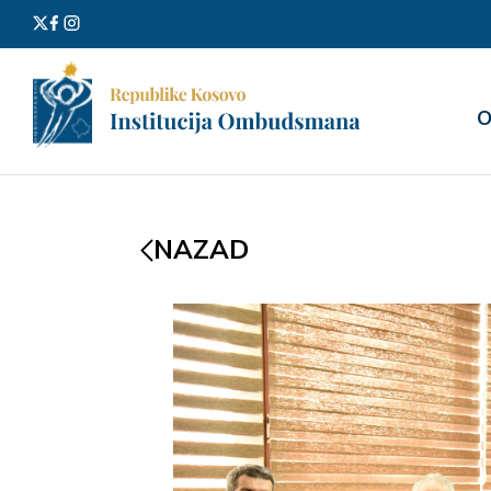
Претра
О
за:
NAZAD