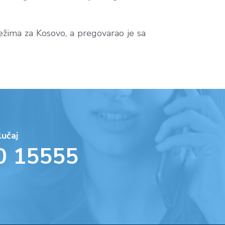
režima za Kosovo, a pregovarao je sa
lučaj
0 15555