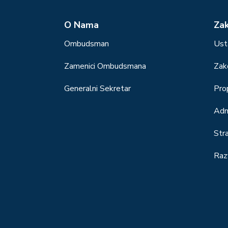
О Nama
Za
Ombudsman
Ust
Zamenici Ombudsmana
Zak
Generalni Sekretar
Prop
Adm
Str
Raz