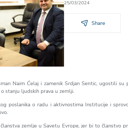
25/03/2024
Share
man Naim Ćelaj i zamenik Srdjan Sentic, ugostili s
 o stanju ljudskih prava u zemlji.
g poslanika o radu i aktivnostima Institucije i sp
ovo.
aj članstva zemlje u Savetu Evrope, jer bi to članstvo