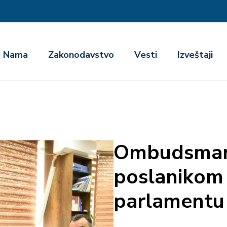
га
 Nama
Zakonodavstvo
Vesti
Izveštaji
Ombudsman 
poslanikom
parlamentu