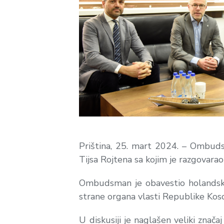
Priština, 25. mart 2024. – Ombuds
Tijsa Rojtena sa kojim je razgovarao
Ombudsman je obavestio holandsko
strane organa vlasti Republike Kos
U diskusiji je naglašen veliki znač