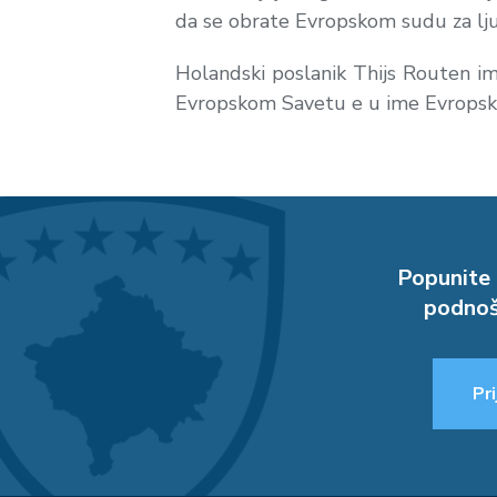
da se obrate Evropskom sudu za lju
Holandski poslanik Thijs Routen ime
Evropskom Savetu e u ime Evropsk
Popunite 
podnoš
Pri