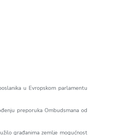
u poslanika u Evropskom parlamentu
rovođenju preporuka Ombudsmana od
 pružilo građanima zemlje mogućnost