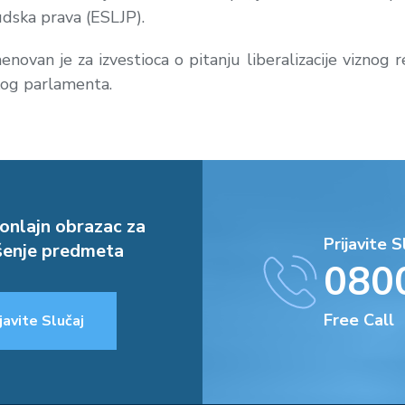
dska prava (ESLJP).
novan je za izvestioca o pitanju liberalizacije viznog 
og parlamenta.
onlajn obrazac za
Prijavite S
enje predmeta
080
Free Call
javite Slučaj