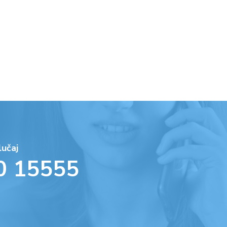
lučaj
0 15555