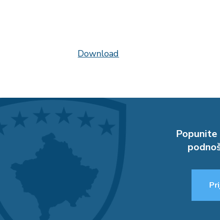
Download
Popunite 
podnoš
Pri