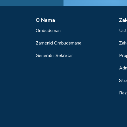
О Nama
Za
Ombudsman
Ust
Zamenici Ombudsmana
Zak
Generalni Sekretar
Prop
Adm
Str
Raz