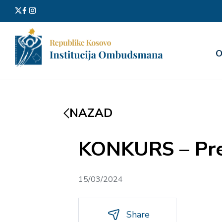
Претра
О
за:
NAZAD
KONKURS – Prev
15/03/2024
Share