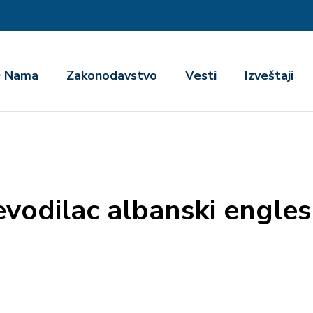
га
 Nama
Zakonodavstvo
Vesti
Izveštaji
odilac albanski englesk