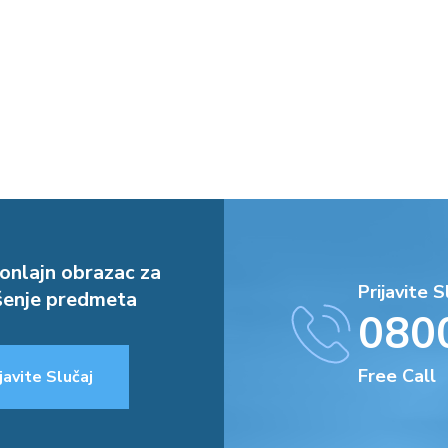
onlajn obrazac za
Prijavite S
enje predmeta
080
Free Call
javite Slučaj