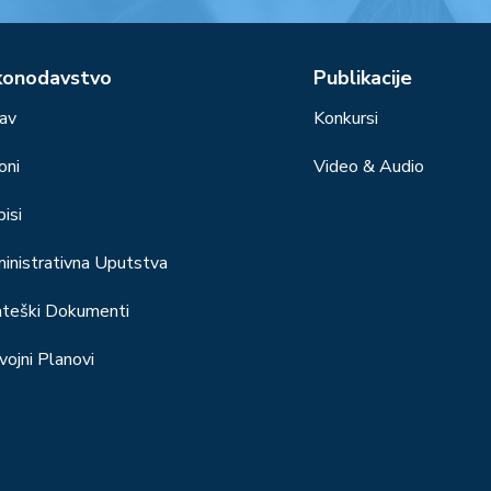
konodavstvo
Publikacije
av
Konkursi
oni
Video & Audio
isi
inistrativna Uputstva
ateški Dokumenti
vojni Planovi