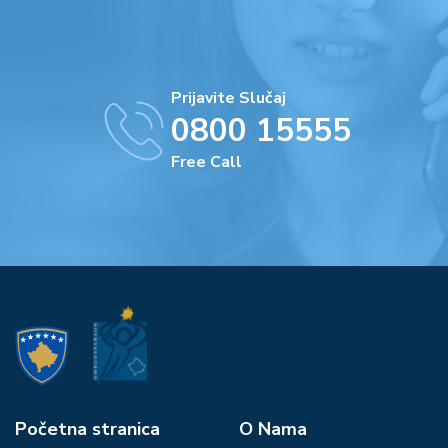
Prijavite Slučaj
0800 15555
Free Call
Početna stranica
О Nama