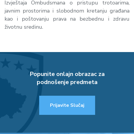
Izvještaja Ombudsmana o pristupu trotoarima,
javnim prostorima i slobodnom kretanju građana
kao i poštovanju prava na bezbednu i zdravu
životnu sredinu.
Popunite onlajn obrazac za
podnošenje predmeta
Prijavite Slučaj