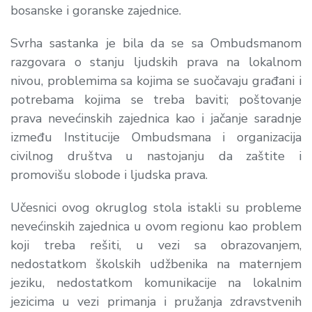
bosanske i goranske zajednice.
Svrha sastanka je bila da se sa Ombudsmanom
razgovara o stanju ljudskih prava na lokalnom
nivou, problemima sa kojima se suočavaju građani i
potrebama kojima se treba baviti; poštovanje
prava nevećinskih zajednica kao i jačanje saradnje
između Institucije Ombudsmana i organizacija
civilnog društva u nastojanju da zaštite i
promovišu slobode i ljudska prava.
Učesnici ovog okruglog stola istakli su probleme
nevećinskih zajednica u ovom regionu kao problem
koji treba rešiti, u vezi sa obrazovanjem,
nedostatkom školskih udžbenika na maternjem
jeziku, nedostatkom komunikacije na lokalnim
jezicima u vezi primanja i pružanja zdravstvenih