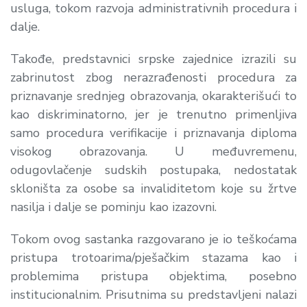
usluga, tokom razvoja administrativnih procedura i
dalje.
Takođe, predstavnici srpske zajednice izrazili su
zabrinutost zbog nerazrađenosti procedura za
priznavanje srednjeg obrazovanja, okarakterišući to
kao diskriminatorno, jer je trenutno primenljiva
samo procedura verifikacije i priznavanja diploma
visokog obrazovanja. U međuvremenu,
odugovlačenje sudskih postupaka, nedostatak
skloništa za osobe sa invaliditetom koje su žrtve
nasilja i dalje se pominju kao izazovni.
Tokom ovog sastanka razgovarano je io teškoćama
pristupa trotoarima/pješačkim stazama kao i
problemima pristupa objektima, posebno
institucionalnim. Prisutnima su predstavljeni nalazi