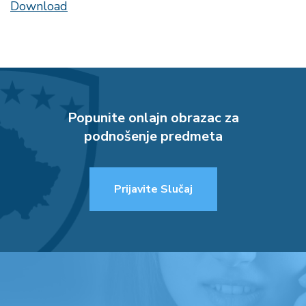
Download
Popunite onlajn obrazac za
podnošenje predmeta
Prijavite Slučaj