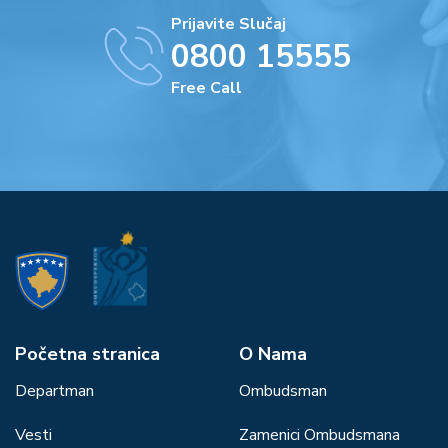
Prijavite Slučaj
0800 15555
Free Call
Početna stranica
О Nama
Departman
Ombudsman
Vesti
Zamenici Ombudsmana