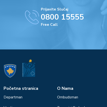
Prijavite Slučaj
0800 15555
Free Call
Početna stranica
О Nama
Departman
Ombudsman