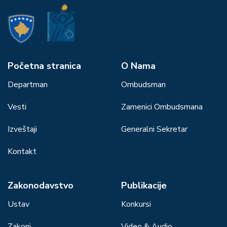
Početna stranica
О Nama
Departman
Ombudsman
Vesti
Zamenici Ombudsmana
Izveštaji
Generalni Sekretar
Kontakt
Zakonodavstvo
Publikacije
Ustav
Konkursi
Zakoni
Video & Audio