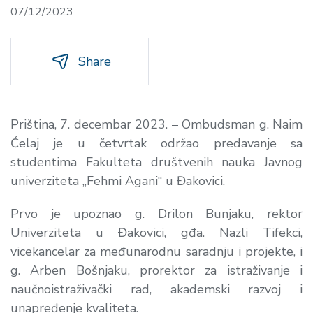
07/12/2023
Share
Priština, 7. decembar 2023. – Ombudsman g. Naim
Ćelaj je u četvrtak održao predavanje sa
studentima Fakulteta društvenih nauka Javnog
univerziteta „Fehmi Agani“ u Đakovici.
Prvo je upoznao g. Drilon Bunjaku, rektor
Univerziteta u Đakovici, gđa. Nazli Tifekci,
vicekancelar za međunarodnu saradnju i projekte, i
g. Arben Bošnjaku, prorektor za istraživanje i
naučnoistraživački rad, akademski razvoj i
unapređenje kvaliteta.