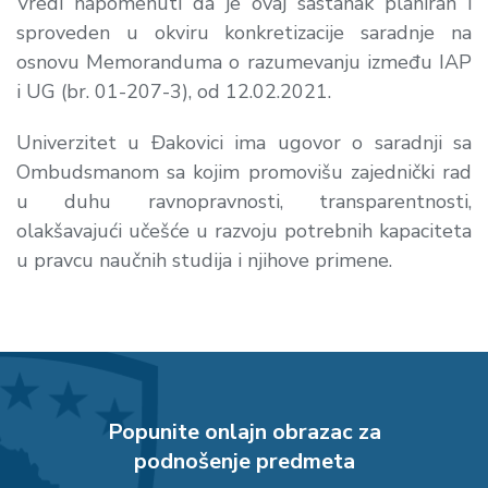
Vredi napomenuti da je ovaj sastanak planiran i
sproveden u okviru konkretizacije saradnje na
osnovu Memoranduma o razumevanju između IAP
i UG (br. 01-207-3), od 12.02.2021.
Univerzitet u Đakovici ima ugovor o saradnji sa
Ombudsmanom sa kojim promovišu zajednički rad
u duhu ravnopravnosti, transparentnosti,
olakšavajući učešće u razvoju potrebnih kapaciteta
u pravcu naučnih studija i njihove primene.
Popunite onlajn obrazac za
podnošenje predmeta