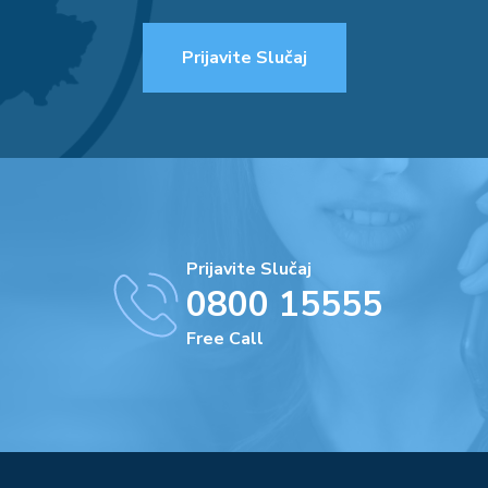
Prijavite Slučaj
Prijavite Slučaj
0800 15555
Free Call